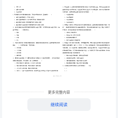
市
（
区）
全
姓名
考
准
证号
生
………
安全工程师资格证《安全生产管理知识》题库练习试卷
2024
D
密
……….………
产
…
考试须知
：
封
………………
管
1、考试时间：150分钟，本卷满分为100分。
…
线
………………
理
…
内
……..………
………
知
不
………………
单选题
本大题共
小题
每题
分
共
一、
（
70
，
1
，
70
…….
识》
准
………………
1、按照建设部的有关规定,高度超过（）的落地式钢
答
…….
题
A、20m
更多完整内容
题
……………
B、24m
库
继续阅读
C、30m
练
D、50m