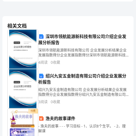
管
化
化
2、安全
理中的本质安全
原则来源于本质安全
习
化
实现了安全
试
相关文档
A、思想上
B、技术上
深圳市领航能源新科技有限公司介绍企业发
卷
展分析报告
管
C、
理上
深圳市领航能源新科技有限公司 企业发展分析结果企业
D
D、根本上
发展指数得分企业发展指数得分深圳市领航能源新科技
有限公司综合得分说明：企业发展指数根据企业规模、
4
阅读
0
收藏
卷
企业创新、企业风险、企业活力四个维度对企业发展情
况进
总监理工程师签字后实施。
绍兴九安五金制造有限公司介绍企业发展分
含
析报告
A、单项施工组织设计
绍兴九安五金制造有限公司 企业发展分析结果企业发展
B、安全技术措施
答
指数得分企业发展指数得分绍兴九安五金制造有限公司
综合得分说明：企业发展指数根据企业规模、企业创
3
阅读
0
收藏
C、专项施工方案
新、企业风险、企业活力四个维度对企业发展情况进行
案
评价。
D、施工计划
付费
渔夫的故事课件
2024
- 渔夫的故事 - - - 学习目标 - 1、认识8个生字。 - 2、理
安
解课