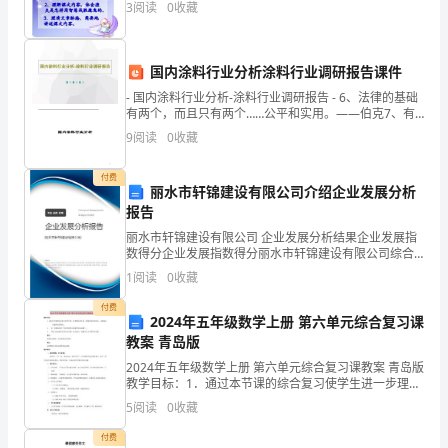
3
阅读
0
收藏
全
工
国内涂料行业分析涂料行业调研报告课件
程
- 国内涂料行业分析-涂料行业调研报告 - 6、法律的基础
有两个，而且只有两个……公平和实用。——伯克7、有
师
两种和平的暴力，那就是法律和礼节。——歌德8、法律
9
阅读
0
收藏
就是秩序，有好的法律
资
B、专职人员
付费
丽水市轩锦建设有限公司介绍企业发展分析
格
C、注册安全工程师
报告
证
丽水市轩锦建设有限公司 企业发展分析结果企业发展指
D、安全评价师
数得分企业发展指数得分丽水市轩锦建设有限公司综合
《安
得分说明：企业发展指数根据企业规模、企业创新、企
1
阅读
0
收藏
业风险、企业活力四个维度对企业发展情况进行评价。
全
该企
A、事故发生的概率很小，风险一定就小
付费
2024年五年级数学上册 第六单元综合复习课
生
B、事故发生的概率很大，每次后果不严重，危险可能
教案 青岛版
产
2024年五年级数学上册 第六单元综合复习课教案 青岛版
教学目标：1．通过本节课的综合复习使学生进一步理解
比的意义，掌握比的基本性质，正确地求比值和会化简
管
5
阅读
0
收藏
比。2．进一步熟练用按“比例分配的方法解答实
理
付费