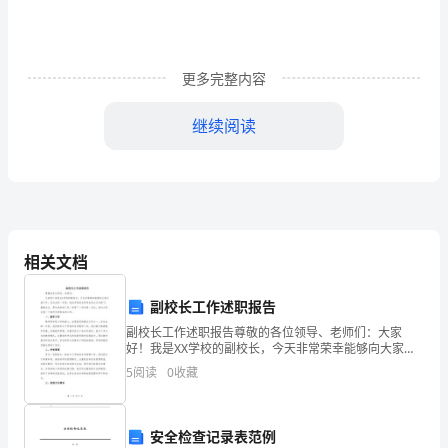
率
TOC
\o
更多完整内容
"1-
继续阅读
5"
\h
—、工程概况
-----------------------------
\z
二、小组概况
----------------------------
—、
相关文档
三、选题理由
----------------------------
工
副校长工作述职报告
程
四、现状调查
----------------------------
副校长工作述职报告尊敬的各位领导、老师们：大家
概
好！我是XX学校的副校长，今天非常荣幸能够向大家汇
报工作。在过去的一年里，我在学校的全体师生的大力
五、确定目标
----------------------------
5
阅读
0
收藏
支持下，兢兢业业、勇往直前地工作，取得了一些成
况
绩。在此，
1
六、原因分析
----------------------------
安全检查记录表范例