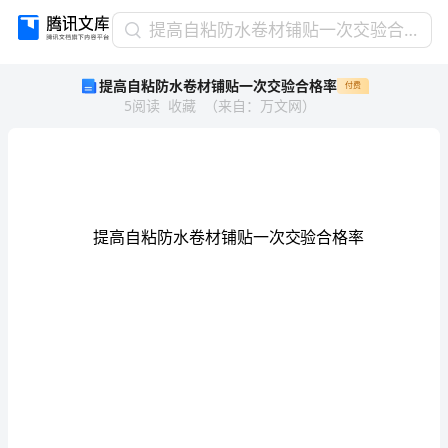
提
提高自粘防水卷材铺贴一次交验合格率
高
提高自粘防水卷材铺贴一次交验合格率
付费
自
5
阅读
收藏
（
来自
：
万文网
）
粘
防
水
卷
材
铺
贴