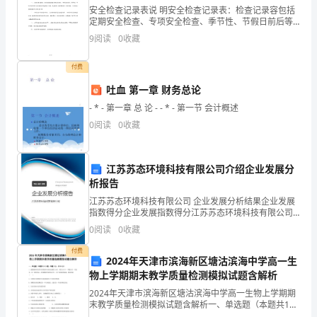
二、
安全检查记录表说 明安全检查记录表：检查记录容包括
七、要因确认
----------------------------
定期安全检查、专项安全检查、季节性、节假日前后等
小
各类安全检查（包括施工用电、大型机械、特殊脚手
9
阅读
0
收藏
架、场容场貌、卫生防疫）将检查结果及时收集入册。
八、制定对策
----------------------------
组
公司或
付费
概
九、对策实施
----------------------------
吐血 第一章 财务总论
况
- * - 第一章 总 论 - - * - 第一节 会计概述
十、效果检查
-----------------------------
1
0
阅读
0
收藏
三、
江苏苏态环境科技有限公司介绍企业发展分
选
析报告
题
江苏苏态环境科技有限公司 企业发展分析结果企业发展
指数得分企业发展指数得分江苏苏态环境科技有限公司
理
综合得分说明：企业发展指数根据企业规模、企业创
0
阅读
0
收藏
新、企业风险、企业活力四个维度对企业发展情况进行
评价。
由
付费
2024年天津市滨海新区塘沽滨海中学高一生
2
物上学期期末教学质量检测模拟试题含解析
2024年天津市滨海新区塘沽滨海中学高一生物上学期期
四、
末教学质量检测模拟试题含解析一、单选题（本题共10
小题，每题3分，共30分）1、德国植物学家萨克斯将绿