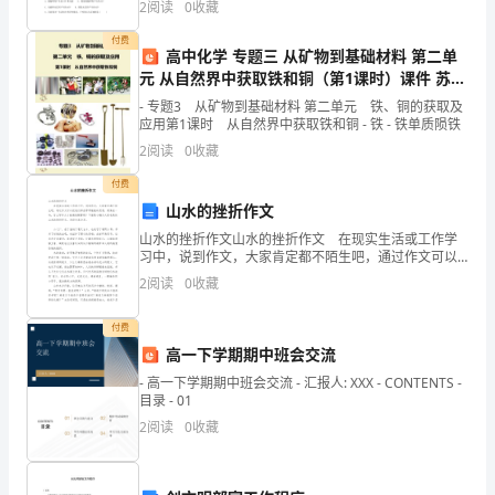
现
2
阅读
0
收藏
叶在暗处放置几小时，然后让叶片一半曝光另一半遮
状
付费
高中化学 专题三 从矿物到基础材料 第二单
元 从自然界中获取铁和铜（第1课时）课件 苏教
调
版必修
- 专题3 从矿物到基础材料 第二单元 铁、铜的获取及
查
应用第1课时 从自然界中获取铁和铜 - 铁 - 铁单质陨铁
2
阅读
0
收藏
3
付费
五、
山水的挫折作文
确
山水的挫折作文山水的挫折作文 在现实生活或工作学
习中，说到作文，大家肯定都不陌生吧，通过作文可以
定
把我们那些零零散散的思想，聚集在一块。怎么写作文
2
阅读
0
收藏
才能避免踩雷呢？下面是小编为大家收集的山水的挫折
作文
目
付费
标
高一下学期期中班会交流
- 高一下学期期中班会交流 - 汇报人: XXX - CONTENTS -
4
目录 - 01
六、
2
阅读
0
收藏
原