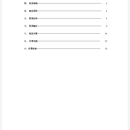
粘
防
水
卷
材
铺
贴
一
次
交
验
合
格