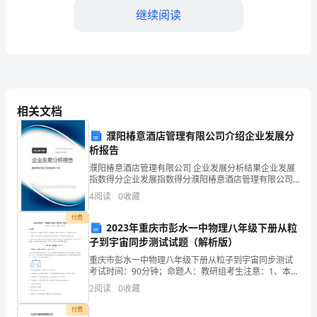
考
继续阅读
试
word
格式可自由下载编辑，附完整答案！
完
B:
劳动防护用品
整
相关文档
C:
安全防护用品
版
D:
濮阳椿意酒店管理有限公司介绍企业发展分
个人防护用品
析报告
答案：A
附
濮阳椿意酒店管理有限公司 企业发展分析结果企业发展
指数得分企业发展指数得分濮阳椿意酒店管理有限公司
综合得分说明：企业发展指数根据企业规模、企业创
4
阅读
0
收藏
参
新、企业风险、企业活力四个维度对企业发展情况进行
4.24m,()
评价。
付费
2023年重庆市彭水一中物理八年级下册从粒
考
A:
刚性连墙件
子到宇宙同步测试试题（解析版）
B:
柔性连墙件
重庆市彭水一中物理八年级下册从粒子到宇宙同步测试
答
考试时间：90分钟；命题人：教研组考生注意：1、本卷
C:None
分第I卷（选择题）和第Ⅱ卷（非选择题）两部分，满分
2
阅读
0
收藏
100分，考试时间90分钟2、答卷前，考生务必用
案
D:
拉筋和顶撑配合使用
付费