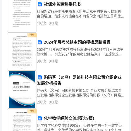
社保外省转移委托书
（培
答案：A
社保外省转移委托书随着人们生活水平的提高和就业机
会的增加，很多人可能会在不同省份之间进行工作和生
优
活的切换。在这种情况下，社会保障待遇的转移就显得
1
阅读
0
收藏
尤为重要。社保外省转移委托书作为一种重要的法律文
B
件，为外
付费
A:
固定其位置
2024年月考总结主题的模板思路模板
卷）
B:
将洞口全部盖住
2024年月考总结主题的模板思路模板2024年月考总结主
题模板一、引言2024年的月考已经结束了，回想起这段
C:
优
警示标识
时间里的学习和考试，不禁让人感慨万分。本次月考不
3
阅读
0
收藏
仅是对我们知识的检验，更是对我们学习能力和综
D:None
选
购码客（义乌）网络科技有限公司介绍企业
答案：A
陕
发展分析报告
西
购码客（义乌）网络科技有限公司 企业发展分析结果企
业发展指数得分企业发展指数得分购码客（义乌）网络
6.,()
在建筑施工现场安全警示标志的作用是。
省
科技有限公司综合得分说明：企业发展指数根据企业规
2
阅读
0
收藏
模、企业创新、企业风险、企业活力四个维度对企业发
A:
提醒警告
汉
展情
付费
B:
吸引注意
化学教学经验交流(精选9篇)
中
化学教学经验交流(精选9篇) 经过多年的一对一教学经
C:
美观装饰
市
验，我认为一个优秀的化学教师应该具备以下几个方面