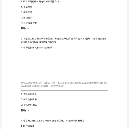
工
程
三
类
企业所设置的安
A:
安全生产委员会或安全生产领导小组
人
B:
负责安全生产管理的部门
员
C:None
安
D:
生产管理或技术管理机构
答案：B
全
知
2.()
施工现场的临时用电设施必须符合。
A:
安全要求