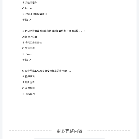
识
B:
美观要求
岗
C:
消防要求
前
D:
经济效益要求
培
答案：A
训
及
险岗位的操作规程和违章操作的危害。
A:
安全防护用具和安全防护服装
继
续
教
育
更多完整内容