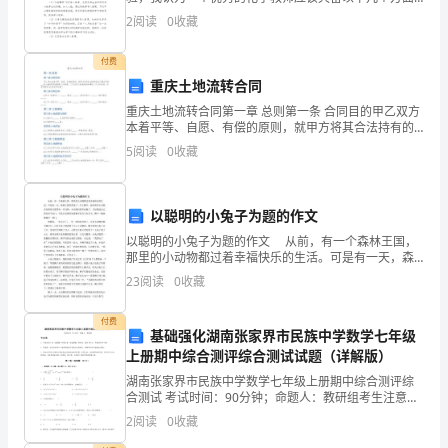
的基本功。 首先，具备广博的基础知识和过硬的学科
2
阅读
0
收藏
D:
遮挡视线
建
专业知识。过硬的学科专业知识是保障每一位化学教
筑
付费
重庆土地流转合同
工
重庆土地流转合同第一章 总则第一条 合同目的甲乙双方
本着平等、自愿、有偿的原则，就甲方将其合法持有的
程
位于重庆市的____亩土地使用权流转给乙方使用，乙方支
5
阅读
0
收藏
付土地流转金的事宜，订立本合同，并共同遵守本合
三
类
以聪明的小兔子为题的作文
人
以聪明的小兔子为题的作文 从前，有一个森林王国，
那里的小动物都过着幸福快乐的生活。可是有一天，森
员
林王国突然来了一只大狮子，他对所有小动物宣布我每
23
阅读
0
收藏
天都要吃一只动物。小动物们都害怕极了，只好躲进自
己的
安
付费
基础强化湖南张家界市民族中学数学七年级
全
上册期中综合测评综合测试试题（详解版）
知
湖南张家界市民族中学数学七年级上册期中综合测评综
合测试 考试时间：90分钟；命题人：教研组考生注意：
识
1、本卷分第I卷（选择题）和第Ⅱ卷（非选择题）两部
2
阅读
0
收藏
分，满分100分，考试时间90分钟2、答卷前，考生