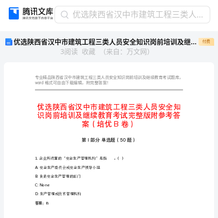
优
优选陕西省汉中市建筑工程三类人员安全知识岗前培训及继续教育考试完整版附参考答案（培优B卷）
选
优选陕西省汉中市建筑工程三类人员安全知识岗前培训及继续教育考试完整版附参考答案（培优B卷）
付费
陕
3
阅读
收藏
（
来自
：
万文网
）
西
省
汉
中
word
格式可自由下载编辑，附完整答案！
市
建
筑