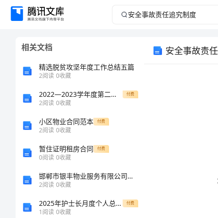
安
全
相关文档
安全事故责任
事
精选脱贫攻坚年度工作总结五篇
故
2
阅读
0
收藏
2022—2023学年度第二学期教科版二年级科学下册教学工作总结
责
付费
2
阅读
0
收藏
任
小区物业合同范本
付费
2
阅读
0
收藏
追
暂住证明租房合同
付费
0
阅读
0
收藏
究
邯郸市银丰物业服务有限公司介绍企业发展分析报告
制
2
阅读
0
收藏
2025年护士长月度个人总结范本
付费
度
1
阅读
0
收藏