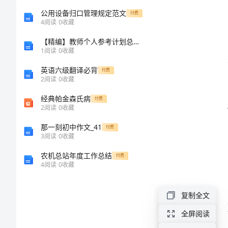
安
公用设备归口管理规定范文
付费
4
阅读
0
收藏
全
【精编】教师个人参考计划总结我和课改一起成长
事
1
阅读
0
收藏
故
英语六级翻译必背
付费
2
阅读
0
收藏
责
经典帕金森氏病
付费
任
2
阅读
0
收藏
追
那一刻初中作文_41
付费
究
3
阅读
0
收藏
制
农机总站年度工作总结
付费
4
阅读
0
收藏
度
是
复制全文
等。
指
全屏阅读