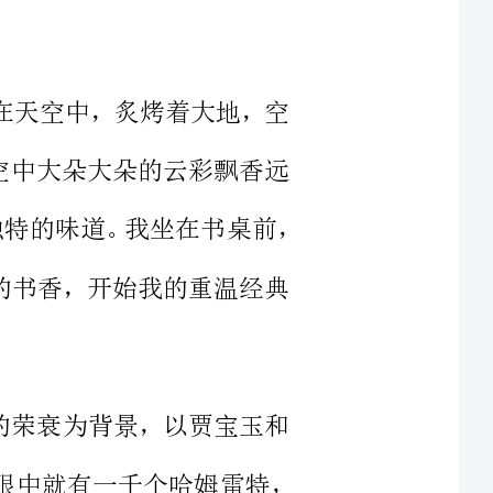
色的天空中大朵大朵的云彩飘香远
处，草丛中不时地传来蝉鸣，这是属于夏天独特的味道。我坐在书桌前，
，清新的书香，开始我的重温经典
大家族的荣衰为背景，以贾宝玉和
线，展开叙述。一千个人眼中就有一千个哈姆雷特，
林黛玉，荣国府千金贾敏与巡盐御史林如海的女儿，自幼母亲去世，
和教育，与贾母的嫡孙贾宝玉同吃