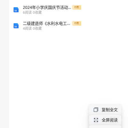
的
2024年小学庆国庆节活动方案
付费
启
6
阅读
0
收藏
发
二级建造师《水利水电工程专业管理与实务》考前练习C卷 附答案
付费
4
阅读
0
收藏
和
感
之旅。
悟
读
书
的
启
潇
发
复制全文
和
全屏阅读
感