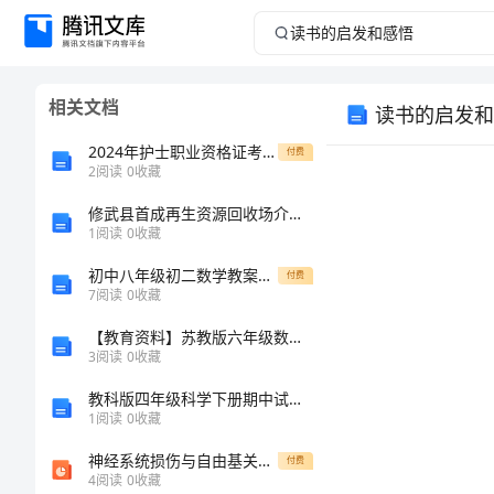
读
书
相关文档
读书的启发和
的
2024年护士职业资格证考试《专业实务》能力检测试卷C卷 附解析
付费
启
2
阅读
0
收藏
修武县首成再生资源回收场介绍企业发展分析报告
发
1
阅读
0
收藏
和
初中八年级初二数学教案第二章勾股定理与平方根导学案
付费
7
阅读
0
收藏
感
【教育资料】苏教版六年级数学下：纳税
3
阅读
0
收藏
悟
教科版四年级科学下册期中试卷及答案【完整版】
读
1
阅读
0
收藏
书
神经系统损伤与自由基关系及抗自由基治疗
付费
4
阅读
0
收藏