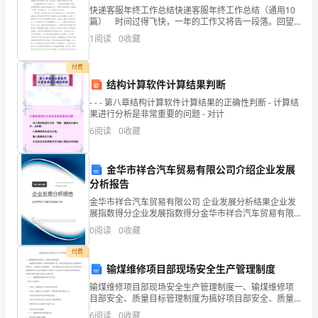
快递客服年终工作总结快递客服年终工作总结（通用10
分
篇） 时间过得飞快，一年的工作又将告一段落。回望
过去一年的工作，收获的不仅岁月，还有成长，现在的
1
阅读
0
收藏
辨。
你想必不是在做年终总结，就是在准备做年终总结吧。
千
老
付费
结构计算软件计算结果判断
爹
- - - 第八章结构计算软件计算结果的正确性判断 - 计算结
果进行分析是非常重要的问题 - 对计
是
6
阅读
0
收藏
做
杠
金华市祥合汽车贸易有限公司介绍企业发展
分析报告
秤
金华市祥合汽车贸易有限公司 企业发展分析结果企业发
展指数得分企业发展指数得分金华市祥合汽车贸易有限
的。
公司综合得分说明：企业发展指数根据企业规模、企业
0
阅读
0
收藏
创新、企业风险、企业活力四个维度对企业发展情况进
一
行评
付费
手
输煤维修项目部现场安全生产管理制度
输煤维修项目部现场安全生产管理制度一、输煤维修项
老
目部安全、质量目标管理制度为搞好项目部安全、质量
目标管理工作，使安全质量目标层 层分解到专业到个
6
阅读
0
收藏