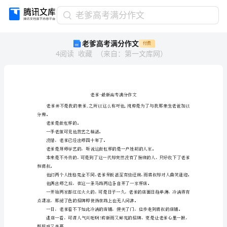
老
老爹高考满分作文
爹
老爹高考满分作文
付费
高
4
阅读
收藏
（
来自
：
第一文库网
）
考
满
分
作
文
老
爹-
分辨。
老爹是做杠秤的。