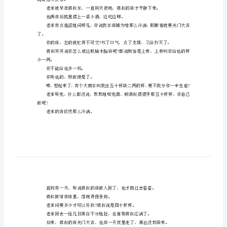
最
一手老茧可见他技艺之精湛。
新
没错，老爹已经出师四十年了。
高
考
满
和蒋叔。
分
作
文
老
爹
并
既疑惑又羡慕。
不
是
他俩在后院里摆上一桌