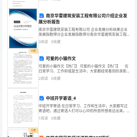
茧
人，有效实现“四级控制”，结合维护项目部 自身安全生
产的
可
南京华雷建筑安装工程有限公司介绍企业发
见
展分析报告
南京华雷建筑安装工程有限公司 企业发展分析结果企业
他
发展指数得分企业发展指数得分南京华雷建筑安装工程
有限公司综合得分说明：企业发展指数根据企业规模、
技
3
阅读
0
收藏
企业创新、企业风险、企业活力四个维度对企业发展情
况进
艺
付费
可爱的小猫作文
之
可爱的小猫作文【热门】 可爱的小猫作文【热门】 在
日常学习、工作抑或是生活中，大家都经常看到的身影
精
吧，作文是人们以书面形式表情达意的言语活动。还是
2
阅读
0
收藏
对作文一筹莫展吗？以下是帮大家的可爱的小猫作文，
湛。
仅
没
中班开学寄语_4
错，
中班开学寄语 在日常学习、工作和生活中，大家都写过
寄语吧，通过寄语人们可以心中的所思所想表达出来。
老
那么你所知道的寄语都是什么样子的？下面是小编为大
1
阅读
0
收藏
家收集的中班开学寄语，欢迎阅读，希望大家能够喜欢
爹
付费