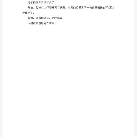
我
的
了。
亲
爹,
少一两。
之
你不能给他多一钱。
所
你听他的，照做便是了。
以
这
么
做呢!
称
老爹的店依然那么冷清。
呼
他,
纯