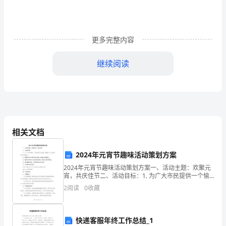
粹
是
更多完整内容
为
了
继续阅读
与
我
蒋叔被堵在店里，落魄得像条狗。
那
亲
相关文档
生
2024年元宵节趣味活动策划方案
老爹的店却日渐红火了。
老
2024年元宵节趣味活动策划方案一、活动主题：欢聚元
宵，共庆佳节二、活动目标：1. 为广大市民提供一个愉
爸
快的节日氛围，增强乡土文化的传承和发展意识；2. 增
2
阅读
0
收藏
便作罢了。
强市民对元宵节的认同感，提高社区凝聚力；3.
加
是的，老爹即老陈，名唤陈实。
以
快递客服年终工作总结_1
人们就敬重地这个实字。