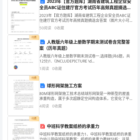
极
2023年【官方题库】湖南省建筑工程企业安
全员ABC证住建厅官方考试历年高频真题摘选含
大
答案
2023年【官方题库】湖南省建筑工程企业安全员ABC证
住建厅官方考试历年高频真题摘选含答案（图片大小可
的
自由调整）第1卷一.综合考点题库(共100题)1.单选题：
50
阅读
0
收藏
盾构机头部每天都应检测可燃气体的浓度，做
不
付费
人教版六年级上册数学期末测试卷含完整答
便。
案（历年真题）
为
人教版六年级上册数学期末测试卷一.选择题(共6题，共
12分)1.（INCLUDEPICTURE \d
"http://www.quzujuan.com/uploads/image/kityformul
了
1
阅读
0
收藏
三、恢复与改进
应
付费
球形网架施工方案
对
80M球形网架施工技术总结球形网架是一种新型的屋盖
承重构造，属于多次超静定空间构造体系，它变化了平
这
面屋架构造的受力状态，能够承受来至各方的荷载。它
4
阅读
0
收藏
构造新颖美观，杆件规律性强，整体性好，空间刚度
行。
种
大，跨度
付费
情
中班科学教案纸桥的承重力
况，
中班科学教案纸桥的承重力1、中班科学教案纸桥的承重
力幼儿园中班科学教案：纸桥的承重力教材分析：这是