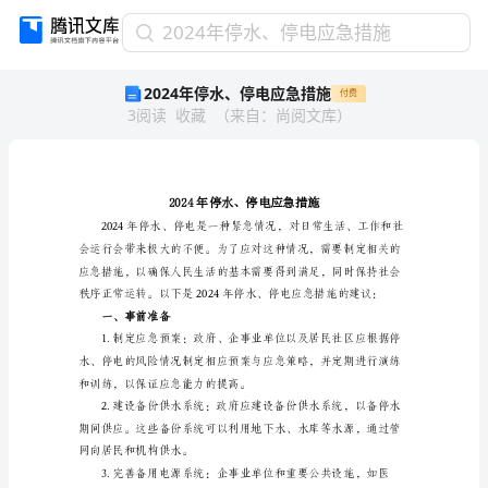
2024
2024年停水、停电应急措施
年
2024年停水、停电应急措施
付费
停
3
阅读
收藏
（
来自
：
尚阅文库
）
水、
停
电
应
急
措
施