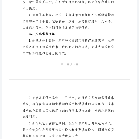
2024
年
停
一、事前准备
水、
停
电
和训练，以保证应急能力的提高。
应
急
措
网向居民和机构供水。
施
2024
年
停