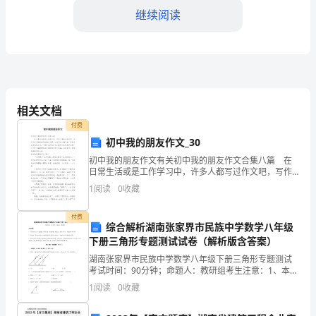
常
继续阅读
生
活、
工
作
相关文档
和
付费
初中我的朋友作文_30
社
合理利用。
初中我的朋友作文有关初中我的朋友作文合集八篇 在
会
日常生活或是工作学习中，许多人都写过作文吧，写作
文可以锻炼我们的独处习惯，让自己的心静下来，思考
1
阅读
0
收藏
运
自己未来的方向。一篇什么样的作文才能称之为优秀作
文呢
行
付费
综合解析湖南张家界市民族中学数学八年级
下册三角形专题测试试卷（解析版含答案）
会
湖南张家界市民族中学数学八年级下册三角形专题测试
带
考试时间：90分钟；命题人：教研组考生注意：1、本卷
分第I卷（选择题）和第Ⅱ卷（非选择题）两部分，满分
1
阅读
0
收藏
来
100分，考试时间90分钟2、答卷前，考生务必用