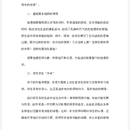
初
二
上
学
期
地
理
教
学
总
结
（精
选