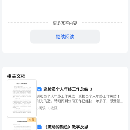
篇
1）
更多完整内容
在
现
继续阅读
代
的
教
学
相关文档
中，
巡检员个人年终工作总结_3
我
等中的首席”。
巡检员个人年终工作总结 巡检员个人年终工作总结 1
时光飞逝，转眼间到公司工作已经快一年多了，感受颇
觉
多，收获颇多。进入龙河污水处理有限公司，对我来说
6
阅读
0
收藏
是一个良好的发展机遇，也是一个很好的锻炼和提升
二、重视课本地图的使用
得
付费
现
《流动的颜色》教学反思