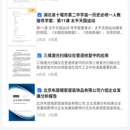
握。c. 提高解题方法和思维方式的灵活运用
堂
付费
湖北省十堰市第二中学高一历史必修一人教
灌
版导学案：第11课 太平天国运动
的
第11课 太平天国运动 导学案重难点：太平天国运动爆发
的原因、《天朝田亩制度》、《资政新编》、失败的原
因基础记忆：一、从金田起义建国到定都天京1．背景
教
2
阅读
0
收藏
2．兴起 (1)起义： (2)建制： (3
学
三维激光扫描仪在管道修复中的应用
模
三维激光扫描仪在管道修复中的应用三维激光扫描仪在
管道修复中的应用管道在现代工业中扮演着重要的角
式，
色。然而，由于设备老化、无法承受物理压力、天然灾
4
阅读
0
收藏
害等因素，管道可能会受到损坏或者破坏。管道修复工
尝
作需要高效
试
北京布居阁家居装饰品有限公司介绍企业发
展分析报告
创
北京布居阁家居装饰品有限公司 企业发展分析结果企业
发展指数得分企业发展指数得分北京布居阁家居装饰品
新
有限公司综合得分说明：企业发展指数根据企业规模、
1
阅读
0
收藏
企业创新、企业风险、企业活力四个维度对企业发展情
的
况进