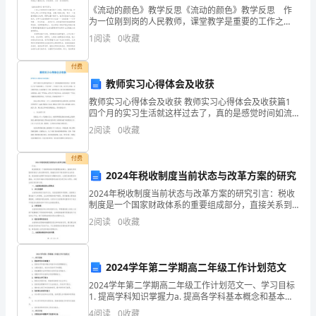
《流动的颜色》教学反思《流动的颜色》教学反思 作
在
为一位刚到岗的人民教师，课堂教学是重要的工作之
一，对学到的教学技巧，我们可以记录在教学反思中，
我
1
阅读
0
收藏
快来参考教学反思是怎么写的吧！下面是小编精心整理
的《
体
付费
教师实习心得体会及收获
验
教师实习心得体会及收获 教师实习心得体会及收获篇1
最
四个月的实习生活就这样过去了，真的是感觉时间如流
的作用？怎样挖掘学生潜能？
水，怪不得孔子说“逝者如斯夫，不舍昼夜”。在这四个月
2
阅读
0
收藏
里，有过开心的事，有过难受的事，但是就像书上写
深
付费
的
2024年税收制度当前状态与改革方案的研究
学。
一
2024年税收制度当前状态与改革方案的研究引言：税收
制度是一个国家财政体系的重要组成部分，直接关系到
条
国家财政收入的来源和使用。随着经济的不断发展和社
2
阅读
0
收藏
三、启发学生“多问”
会的变革，税收制度也需要不断地进行调整和改革，以
是
满足
改
2024学年第二学期高二年级工作计划范文
变
2024学年第二学期高二年级工作计划范文一、学习目标
1. 提高学科知识掌握力a. 提高各学科基本概念和基本知
识的理解能力。b. 加强对重点、难点知识的学习和掌
满
4
阅读
0
收藏