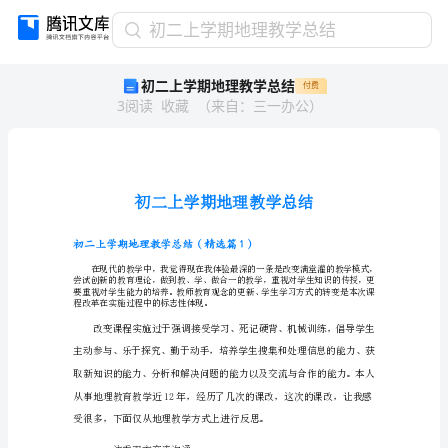
初
初二上学期地理教学总结
二
初二上学期地理教学总结
付费
上
3
阅读
收藏
（
来自
：
三一办公
）
学
期
地
理
教
学
总