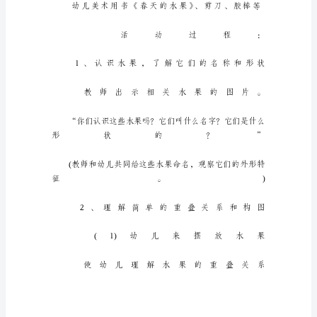
认
识
春
天
的
水
果
幼
儿
园
中
班
教