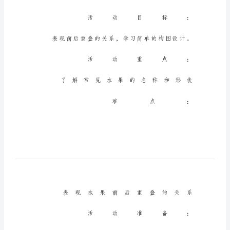
天
的
水
果
幼
儿
园
中
班
教
案