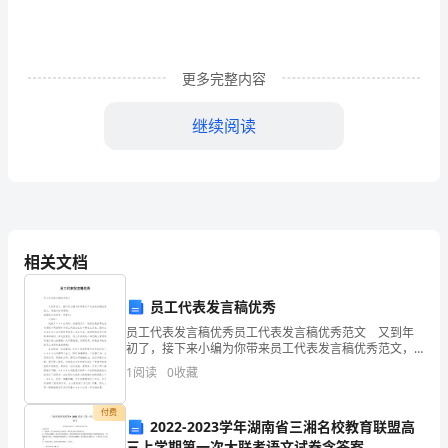
案
认
更多完整内容
识
春
继续阅读
天
的
水
果
相关文档
（通
员工代表发言稿优秀
用
员工代表发言稿优秀员工代表发言稿优秀范文 又到年
初了，接下来小编为你带来员工代表发言稿优秀范文，
7
希望对你有帮助。尊敬的各位领导、同事们： 大家
1
阅读
0
收藏
好！ 我是＊＊＊＊公司的一名普通员工，说实
篇）
付费
2022-2023学年湖南省三湘名校教育联盟高
导
三上学期第一次大联考语文试卷含答案