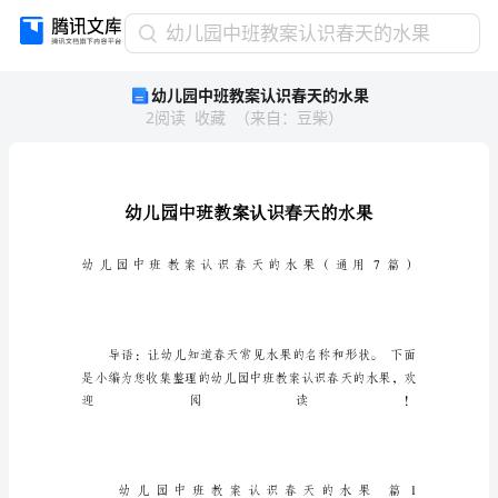
幼
幼儿园中班教案认识春天的水果
儿
幼儿园中班教案认识春天的水果
园
2
阅读
收藏
（
来自
：
豆柴
）
中
班
教
案
认
识
春