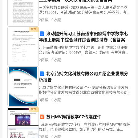
语：
三湘名校教育联盟• 2023届高三第一次大联考语文全卷
满分150分，考试时间150分钟注意事项：.答卷前，考生
让
务必将自己的姓名、准考证号填写在答题卡上.回答选择
2
阅读
0
收藏
题时，选出每小题答案后，用铅笔把答题卡
幼
付费
滚动提升练习江苏南通市田家炳中学数学七
儿
年级上册期中综合测评综合训练试卷（含答案解
析）
江苏南通市田家炳中学数学七年级上册期中综合测评综
知
合训练 考试时间：90分钟；命题人：教研组考生注意：
1、本卷分第I卷（选择题）和第Ⅱ卷（非选择题）两部
道
2
阅读
0
收藏
分，满分100分，考试时间90分钟2、答卷前，考生
春
北京诗娴文化科技有限公司介绍企业发展分
析报告
天
北京诗娴文化科技有限公司 企业发展分析结果企业发展
常
指数得分企业发展指数得分北京诗娴文化科技有限公司
综合得分说明：企业发展指数根据企业规模、企业创
3
阅读
0
收藏
见
新、企业风险、企业活力四个维度对企业发展情况进行
评价。
付费
水
苏州MV舞蹈教学CZ传媒课件
果
- 苏州MV舞蹈教学CZ传媒 - 当前流行的明星MV中的原版
舞蹈，也叫做视频舞蹈，如近期流行的骑马舞江南
的
Style，蔡依林的舞娘，ladygaga等mv中的舞蹈。
7
阅读
0
收藏