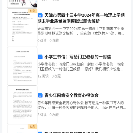
名
付费
天津市第四十三中学2024年高一物理上学期
称
期末学业质量监测模拟试题含解析
和
天津市第四十三中学2024年高一物理上学期期末学业质
量监测模拟试题含解析一、单选题（本题共7小题，每题
形
4分，共28分）1、某同学在操场上向正北方向运动了
0
阅读
0
收藏
16m，接着转向正东方向运动了12m，两段路线相
状。
小学生书信：写给门卫叔叔的一封信
下
小学生书信：写给门卫叔叔的一封信 小学生书信：写给
面
门卫叔叔的一封信门卫叔叔： 您好！我们相识少说也有
一年了吧！相处一年了，渐渐明白了您，在教师节到来
12
阅读
0
收藏
之际，请允许我先真诚地对您说一
是
小
青少年网络安全教育心得体会
编
青少年网络安全教育心得体会 教育也是一种教书育人的
过程，可将一种最客观的理解教予他人，而后在自己的
为
生活经验中得以自己所认为的价值观。教育，是一种提
3
阅读
0
收藏
高人的综合素质的实践活动。下面小编为大家带来青少
您
付费