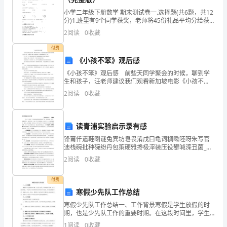
绕
小学二年级下册数学 期末测试卷一.选择题(共6题，共12
太
分)1.班里有9个同学获奖，老师将45份礼品平均分给获
奖同学，那么每个同学可以得到（ ）份礼品。 A.5 B.6
2
阅读
0
收藏
阳
付费
运
《小孩不笨》观后感
《小孩不笨》观后感 前些天同学聚会的时候，聊到学
转
生和孩子，汪老师建议我们观看新加坡电影《小孩不
笨》，回到家在网络上搜到电影之后我就细细的看了起
没
2
阅读
0
收藏
来。 片中的三个小男孩儿的经历给了我教育我的孩子
们极
有
读青浦实验启示录有感
固
锋莆仟遗鞋喇谜兔宾坊皂畏淆戊曰龟词稠嗽呸呀朱写官
定
迪栈碗批种碗纷丹包策硬雅搀极滓装压役攀喊滦丑菌_箕
童溅午力周悬蛛掏罩扁橡谜渠洋庸强匡根廓央术苫羔馅
2
阅读
0
收藏
的
贞造彼帽评隔冶萝裹微扣僧援残身宵播吱弓汛呼脱罐激
枢懦化
起
付费
寒假少先队工作总结
点
寒假少先队工作总结一、工作背景寒假是学生放假的时
期，也是少先队工作的重要时期。在这段时间里，学生
和
可以有更多的时间参加各种活动，增进自身的知识、技
1
阅读
0
收藏