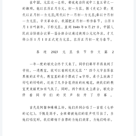
在
历
法
上，
人
们
习
惯
称
地
球
绕
太