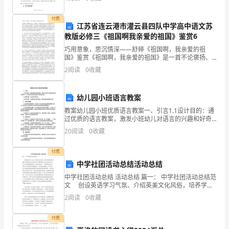
能和成长。因此，寒假是少先队组织开展各种活动的好
终
机会，也
付费
点，
江苏省连云港市灌云县四队中学高中语文苏
教版必修三《祖国啊我亲爱的祖国》鉴赏6
所
巧用意象，思沉情深——舒婷《祖国啊，我亲爱的祖
国》鉴赏《祖国啊，我亲爱的祖国》是一首不论褒扬、
以
还是贬抑诗人的读者，都击节称赞的名篇。郭沫若在
2
阅读
0
收藏
《炉中煤》里把祖国美化为年轻的女郎，舒婷则把祖国
一
比拟为伤痕累
年
幼儿园小班语言教案
教案幼儿园小班优质语言教案一、引言1.1设计目的：通
的
过优质的语言教案，激发小班幼儿对语言的兴趣和好奇
心，培养他们的语言表达能力和倾听能力。1.2适用对
20
阅读
0
收藏
起
象：幼儿园小班幼儿1.3教学环境：安静舒适的语言
点
付费
中学社团活动总结活动总结
和
中学社团活动总结 活动总结 篇一： 中学社团活动总结范
终
文 创设英语学习气氛、介绍英美文化风俗，培养学生
的英语学习兴趣，逐渐培养学生的英语学习习惯和兴
2
阅读
0
收藏
趣，并结合英美节日风俗，为学生拓展课外知识
点
付费
都