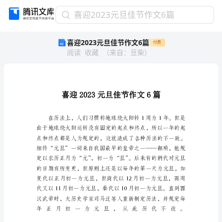
喜
喜迎2023元旦佳节作文6篇
迎
喜迎2023元旦佳节作文6篇
付费
2023
阅读
收藏
（
来自
：
豆柴
）
元
旦
佳
节
作
文
6