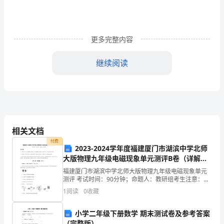
阳
转
1
更多完整内容
周
继续阅读
为
1
年。
但
相关文档
是
付费
2023-2024学年度福建厦门市湖滨中学北师
由
大版物理九年级电磁现象单元测评B卷（详解
版）
福建厦门市湖滨中学北师大版物理九年级电磁现象单元
于
测评 考试时间：90分钟；命题人：教研组考生注意：
1、本卷分第I卷（选择题）和第Ⅱ卷（非选择题）两部
1
阅读
0
收藏
地
分，满分100分，考试时间90分钟2、答卷前，考生务
球
小学二年级下册数学 期末测试卷及参考答案
（完整版）