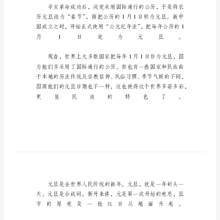
篇
喜
迎
2023
元
旦
佳
节
作
文
6
篇