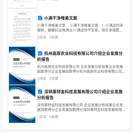
语
言
小满干净唯美文案
运
小满干净唯美文案 小满干净唯美文案 1. 小满送你幸
福秧，健康好运堆满仓;小满送你平安浆，快乐幸福胜花
用
香;小满送你祝福长，朋友情意永芬芳;小满送你短信息，
5
阅读
0
收藏
吉祥如意永伴你身旁。 2. 转眼一晃到
的
基
杭州高原农业科技有限公司介绍企业发展分
析报告
本
杭州高原农业科技有限公司 企业发展分析结果企业发展
指数得分企业发展指数得分杭州高原农业科技有限公司
单
综合得分说明：企业发展指数根据企业规模、企业创
2
阅读
0
收藏
新、企业风险、企业活力四个维度对企业发展情况进行
位，
评价。
深圳莱特金科技发展有限公司介绍企业发展
它
分析报告
由
深圳莱特金科技发展有限公司 企业发展分析结果企业发
展指数得分企业发展指数得分深圳莱特金科技发展有限
公司综合得分说明：企业发展指数根据企业规模、企业
词、
1
阅读
0
收藏
创新、企业风险、企业活力四个维度对企业发展情况进
行评
词