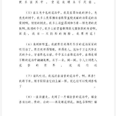
优
美
段
落
在
日
复
一
日
的
学
习、
工