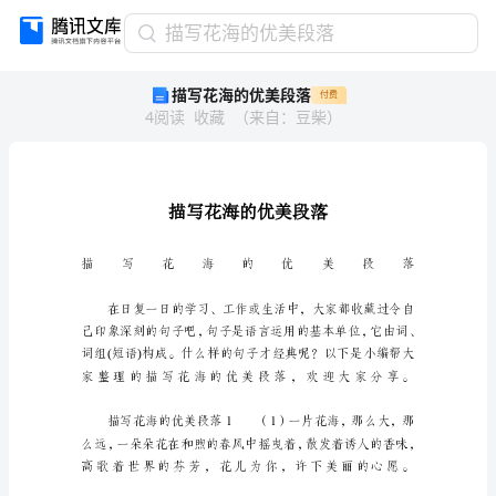
描
描写花海的优美段落
写
描写花海的优美段落
付费
花
4
阅读
收藏
（
来自
：
豆柴
）
海
的
优
美
段
落
描