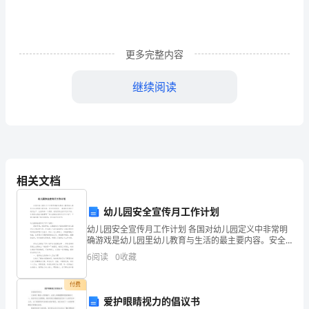
作
或
更多完整内容
生
继续阅读
活
中，
大
家
相关文档
都
收
幼儿园安全宣传月工作计划
幼儿园安全宣传月工作计划 各国对幼儿园定义中非常明
藏
确游戏是幼儿园里幼儿教育与生活的最主要内容。安全
时时刻刻、 事事处处遍布于我们生产、生活的每一个角
6
阅读
0
收藏
过
落，在我们的生活中无处不在。你是否在找正准备撰
令
付费
爱护眼睛视力的倡议书