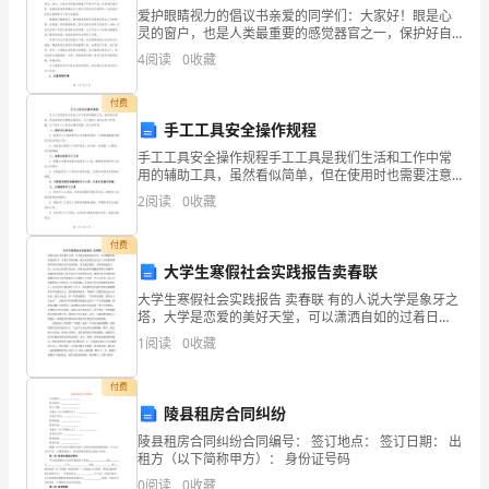
自
爱护眼睛视力的倡议书亲爱的同学们：大家好！眼是心
灵的窗户，也是人类最重要的感觉器官之一，保护好自
己
己的眼睛，维护好视力健康是我们每个人的责任和义
4
阅读
0
收藏
务。为了提高同学们的视力保护意识，我们发起了一次
印
爱护眼睛视
付费
象
手工工具安全操作规程
深
手工工具安全操作规程手工工具是我们生活和工作中常
用的辅助工具，虽然看似简单，但在使用时也需要注意
刻
安全。为了确保人身安全和工作质量，以下是手工工具
2
阅读
0
收藏
安全操作规程，供大家参考。一、保护自己的安全1. 熟
的
悉手
付费
句
大学生寒假社会实践报告卖春联
大学生寒假社会实践报告 卖春联 有的人说大学是象牙之
子
塔，大学是恋爱的美好天堂，可以潇洒自如的过着日
子，享受大学的乐趣，我不会全然否认它们，因为各种
吧，
1
阅读
0
收藏
事物只要存在就有它存在的理由，其实我只想说，当你
身处象
句
付费
陵县租房合同纠纷
子
陵县租房合同纠纷合同编号： 签订地点： 签订日期： 出
是
租方（以下简称甲方）： 身份证号码
0
阅读
0
收藏