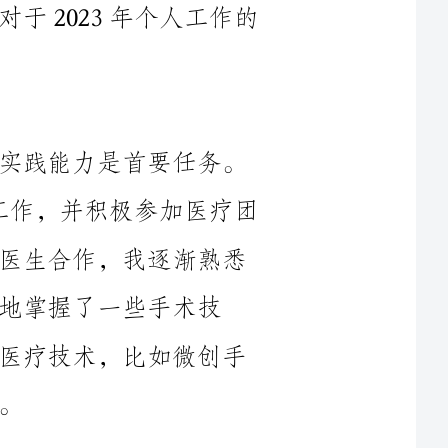
作为一名临床医生，提升自身的医疗实践能力是首要任务。
在2023年，我参与了更多的手术和治疗工作，并积极参加医疗团
队的讨论和演练。通过与临床经验丰富的医生合作，我逐渐熟悉
手术技
巧。同时，我也主动学习和实践一些新的医疗技术，比如微创手
在2023年，我更加重视与患者之间的沟通和交流。通过耐心
倾听患者的意见和需求，我更好地理解了他们的疾病和困扰，并
及时给予适当的医疗建议和治疗方案。在处理疑难病例时，我与
患者家属保持密切联系，解释疾病状况和治疗进展，以增加他们