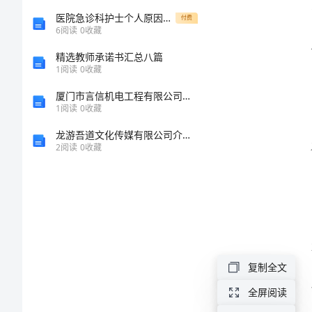
工
医院急诊科护士个人原因辞职报告
付费
6
阅读
0
收藏
作
精选教师承诺书汇总八篇
1
阅读
0
收藏
小
厦门市言信机电工程有限公司介绍企业发展分析报告
1
阅读
0
收藏
结
龙游吾道文化传媒有限公司介绍企业发展分析报告
范
2
阅读
0
收藏
文
2024
年
医
复制全文
院
全屏阅读
临