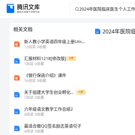
2024
年
相关文档
2024年医
医
新人教小学英语四年级上册Unit课时Alet'stalk学习教案
院
12
阅读
0
收藏
临
汇报材料1218[修改版]
付费
1
阅读
0
收藏
床
《银行保函介绍》课件
16
阅读
0
收藏
医
关于组建大学生创业孵化基地的实施方案
付费
1
阅读
0
收藏
生
六年级语文教学工作总结2
个
4
阅读
0
收藏
小结。
最适合做QQ签名励志英语句子
人
4
阅读
0
收藏