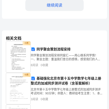
工
继续阅读
作
回
4.实验教学完善
顾
在
相关文档
____
付费
同学聚会策划流程安排
年
同学聚会策划流程安排同窗汇——用心维系同学情！
的
一、聚会主题：重温我们昔日的感情，感受我们的人
生 二、聚会背景：半年前，我们曾携手并进，走过人
8
阅读
0
收藏
八
生中最灿烂，最充实的日子！ 在那个灿烂的六月之后，
三、不足分析
我
年
付费
基础强化北京市第十五中学数学七年级上册
1.教学效果评估不充分
整式的加减同步测评试卷（含答案解析）
级
北京市第十五中学数学七年级上册整式的加减同步测评
物
考试时间：90分钟；命题人：教研组考生注意：1、本卷
分第I卷（选择题）和第Ⅱ卷（非选择题）两部分，满分
3
阅读
0
收藏
理
100分，考试时间90分钟2、答卷前，考生务必用