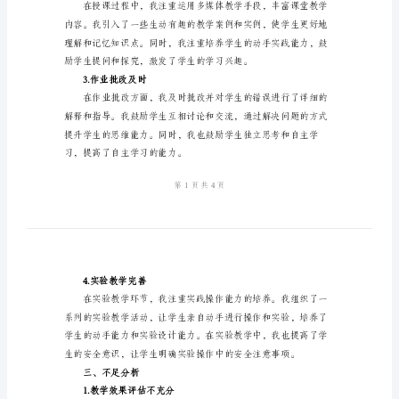
教
学
工
二、成绩总结
作
1.备课充分
总
结
2024
年
八
2.授课生动
年
级