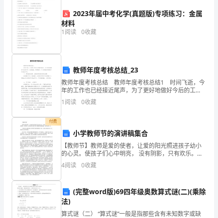
下
2023年届中考化学(真题版)专项练习：金属
学
更有效的教学改进方案。
材料
1
阅读
0
收藏
期，
2.差生辅导不到位
我
作
教师年度考核总结_23
教师年度考核总结 教师年度考核总结1 时间飞逝，今
为
年的工作也已经接近尾声，为了更好地做好今后的工
作，总结经验、吸取教训，本人特就这年度的工作总结
一
1
阅读
0
收藏
如下： 一、思想政治表现、品德素质修养及职业道
指导和帮助，提高他
名
付费
3.课堂纪律管理有待加强
小学教师节的演讲稿集合
物
【教师节】教师是爱的使者，让爱的阳光照进孩子幼小
理
的心灵。使孩子们心中明亮， 没有阴影，只有欢乐。这
里由给大家分享小学教师节的演讲稿，方便大家学 习。
4
阅读
0
收藏
下面是为大家整理的小学教师节的演讲稿集合4篇，欢迎
教
大
师，
(完整word版)69四年级奥数算式谜(二)(乘除
法)
全
维护良好的课堂纪律。
算式谜（二） “算式谜”一般是指那些含有未知数字或缺