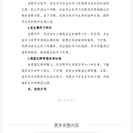
物
理
下
3.作业批改及时
学
期
教
学
工
习，提高了自主学习的能力。
作
总
结
一、
更多完整内容