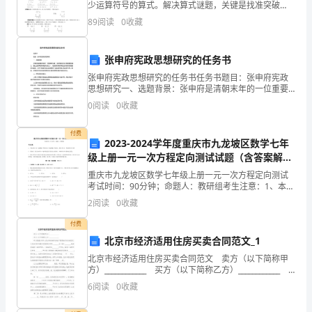
力
少运算符号的算式。解决算式谜题，关键是找准突破
四、改进计划
口，推理时应注意以下几点：1．认真分析算式中所包含
89
阅读
0
收藏
的数量关系，找出隐蔽条件，选择有特征的部分作出局
以
部判
赴
张申府宪政思想研究的任务书
地
张申府宪政思想研究的任务书任务书题目：张申府宪政
思想研究一、选题背景：张申府是清朝末年的一位重要
政治家，他在维新派中占有重要影响力，是社会变革的
开
0
阅读
0
收藏
积极推动者之一。他的宪政思想深受当时维新派的重视
与推崇，
展
付费
2023-2024学年度重庆市九龙坡区数学七年
了
级上册一元一次方程定向测试试题（含答案解析
版）
教
重庆市九龙坡区数学七年级上册一元一次方程定向测试
考试时间：90分钟；命题人：教研组考生注意：1、本卷
分第I卷（选择题）和第Ⅱ卷（非选择题）两部分，满分
学
2
阅读
0
收藏
100分，考试时间90分钟2、答卷前，考生务必用
工
付费
北京市经济适用住房买卖合同范文_1
作。
北京市经济适用住房买卖合同范文 卖方（以下简称甲
方）____________ 买方（以下简称乙方）____________
本
甲方根据《中华人民共和国城市房地产管理法》及有关
6
阅读
0
收藏
规定，已依法通过划
学