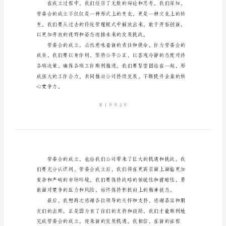
管
委
会
揭
牌
烈的祝贺！
仪
式
发
言
稿
尊
敬