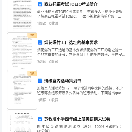
动
商业托福考试TOEIC考试简介
商业托福考试TOEIC考试简介 有很多人可能还不是很
人
了解商业托福考试TOEIC，下面小编就来简单介绍一
下，希望对大家有所帮助，更多消息请关注! 什么是
心
1
阅读
0
收藏
TOEIC? TOEIC - Tes
的
付费
烟花爆竹工厂选址的基本要求
时
烟花爆竹工厂选址的基本要求烟花爆竹工厂的选址是一
刻，
个非常重要的环节，它关系到工厂的生产效率、生产安
全以及周边环境的影响等多个方面。下面是烟花爆竹工
3
阅读
0
收藏
厂选址的基本要求。一、安全性要求1. 地势平坦：选址
与
应在
付费
大
班级室内活动策划书
家
班级室内活动筹划书 为了增进同学之间的感情，不少
班级都会组织开展各式各样的班级活动，下面是出guo为
共
大家搜集的班级室内活动筹划书，欢送阅读与借鉴。
2
阅读
0
收藏
为了使新成立的班集体有更一步的了解，为了增进
同
参
苏教版小学四年级上册英语期末试卷
加
四 年 级 英 语 期 终 测 试 卷（总分：100分 考试时间：
60分钟）