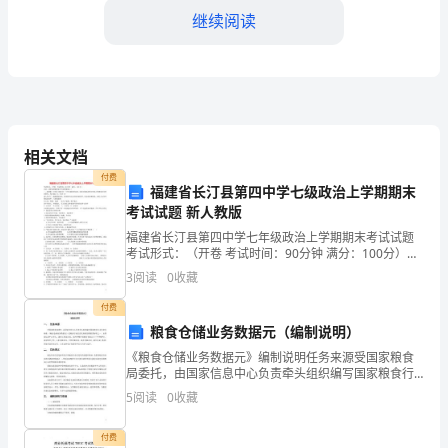
同
继续阅读
事
们：
大
家
相关文档
好！
付费
福建省长汀县第四中学七级政治上学期期末
考试试题 新人教版
很
福建省长汀县第四中学七年级政治上学期期末考试试题
高
考试形式：（开卷 考试时间：90分钟 满分：100分）注
意：请把选择题答案书写到答题卷上！一、选择题（下
3
阅读
0
收藏
兴
列各小题只有一个符合题意的选项，请将正确选项
付费
在
粮食仓储业务数据元（编制说明）
这
《粮食仓储业务数据元》编制说明任务来源受国家粮食
局委托，由国家信息中心负责牵头组织编写国家粮食行
个
业信息化标准。《粮食仓储业务数据元》是粮食行业信
5
阅读
0
收藏
息化标准的数据类标准之一，由国家信息中心牵头，国
谢谢大家！
贸工程设
激
付费