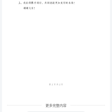
的
各
位
领
导、
尊
敬
的
心竞争力。
嘉
宾、
亲
爱
的
更多完整内容