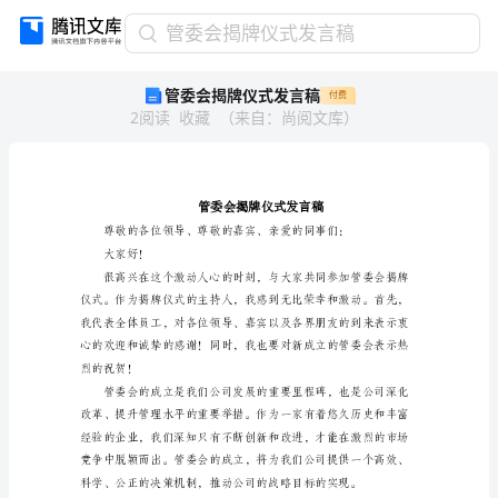
管
管委会揭牌仪式发言稿
委
管委会揭牌仪式发言稿
付费
会
2
阅读
收藏
（
来自
：
尚阅文库
）
揭
牌
仪
式
发
言
稿
大家好！