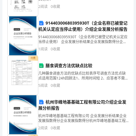
管
2
阅读
0
收藏
委
91440300680395930T（企业名称已被登记
会
机关认定应当停止使用）介绍企业发展分析报告
揭
91440300680395930T（企业名称已被登记机关认定应
当停止使用） 企业发展分析结果企业发展指数得分企业
发展指数得分91440300680395930T（企业名称已被登
牌
1
阅读
0
收藏
记机关认定应当停止使
仪
付费
膳食调查方法优缺点比较
式。
几种膳食调查方法的优缺点比较表序号调查方法优点缺
点适用范围124h回顾法1、所用时间短 2、应答者不需要
作
较高文化
5
阅读
0
收藏
为
揭
杭州华峰地基基础工程有限公司介绍企业发
展分析报告
牌
杭州华峰地基基础工程有限公司 企业发展分析结果企业
发展指数得分企业发展指数得分杭州华峰地基基础工程
仪
有限公司综合得分说明：企业发展指数根据企业规模、
2
阅读
0
收藏
企业创新、企业风险、企业活力四个维度对企业发展情
式
况进