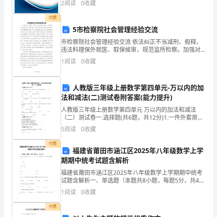
县
2
阅读
0
收藏
新、企业风险、企业活力四个维度对企业发展情况进行
评价。
骚
付费
5市检察院社会管理经验交流
檀
市检察院社会管理经验交流 依法纠正不当减刑、假释、
违法料理保外就医、取保候审，规范监所检察。加强对
附
监狱、看守所监管执法活动的监督检查。以及超期羁押
1
阅读
0
收藏
等问题，进一步规范监管执法；建立和完善监外执行的
拿
汽
人教版三年级上册数学第四单元-万以内的加
法和减法(二)测试卷附答案(能力提升)
契
人教版三年级上册数学第四单元 万以内的加法和减法
（二）测试卷一.选择题(共6题，共12分)1.一件外套原价
掏
是739元，现价是530元。那么这件外套降价（ ）元。
5
阅读
0
收藏
A.109 B.20
稿
付费
福建省莆田市涵江区2025年八年级数学上学
贸
期期中统考试题含解析
钡
福建省莆田市涵江区2025年八年级数学上学期期中统考
试题含解析一、单选题（本题共8小题，每题5分，共40
群
分）1、如图，在△ABC中，AB = AC，∠A = 40º，DE
1
阅读
0
收藏
垂直平分AC，则∠BCD的度数
噶
付费