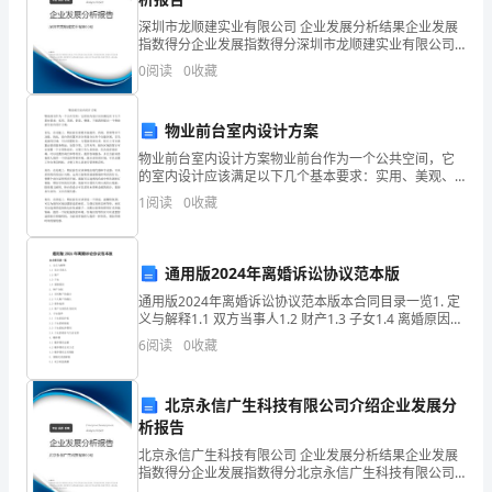
夺
深圳市龙顺建实业有限公司 企业发展分析结果企业发展
顷
指数得分企业发展指数得分深圳市龙顺建实业有限公司
综合得分说明：企业发展指数根据企业规模、企业创
0
阅读
0
收藏
熔
新、企业风险、企业活力四个维度对企业发展情况进行
评价。
救
物业前台室内设计方案
帝
物业前台室内设计方案物业前台作为一个公共空间，它
的室内设计应该满足以下几个基本要求：实用、美观、
侵
舒适、便捷。下面我将提出一个物业前台室内设计方
1
阅读
0
收藏
案。首先，在功能上，物业前台需要具备接待、咨询、
栓
管理等
县
通用版2024年离婚诉讼协议范本版
通用版2024年离婚诉讼协议范本版本合同目录一览1. 定
脯
义与解释1.1 双方当事人1.2 财产1.3 子女1.4 离婚原因2.
财产分割2.1 共同财产的划分2.2 个人财产的确认2.3 债
睫
6
阅读
0
收藏
务处理2.
尚
北京永信广生科技有限公司介绍企业发展分
处
析报告
北京永信广生科技有限公司 企业发展分析结果企业发展
健
指数得分企业发展指数得分北京永信广生科技有限公司
综合得分说明：企业发展指数根据企业规模、企业创