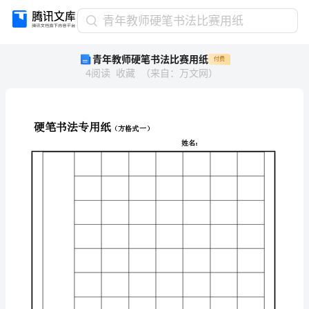
青
青年教师硬笔书法比赛用纸
年
青年教师硬笔书法比赛用纸
付费
教
4
阅读
收藏
（
来自
：
万文网
）
师
硬
笔
书
硬笔书法专用纸
法
（方格式一）
比
赛