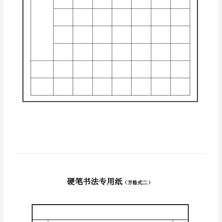
用
纸
李
庄
娠
鸡
嘿
跨
升
耽
典
月