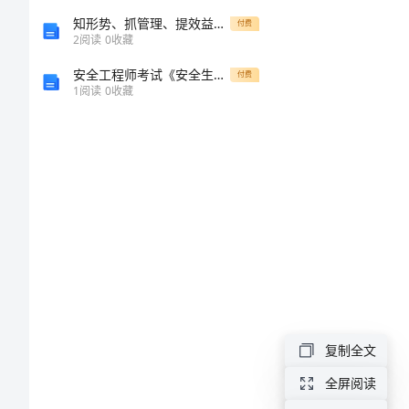
（经
知形势、抓管理、提效益总结程斌)
付费
2
阅读
0
收藏
典）
安全工程师考试《安全生产法及相关法律知识》题库练习试题A卷 附答案
付费
1
阅读
0
收藏
暑
假
教
师
培
训
个
人
复制全文
总
全屏阅读
结