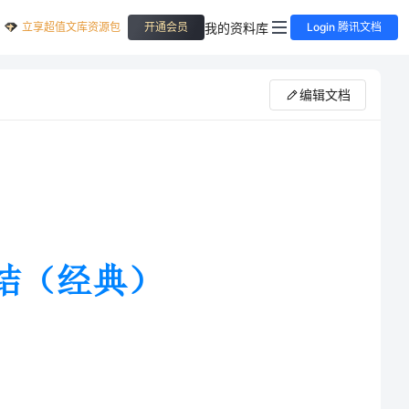
立享超值文库资源包
我的资料库
开通会员
Login 腾讯文档
编辑文档
为我新学期的上岗做准备。在这次
情。同时，也让我意识到我还有很