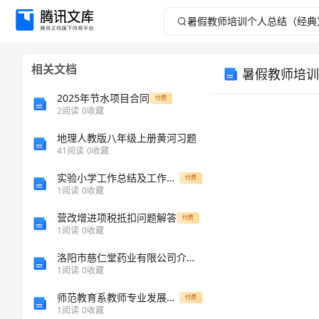
暑
假
相关文档
暑假教师培训
教
2025年节水项目合同
付费
师
2
阅读
0
收藏
地理人教版八年级上册黄河习题
培
41
阅读
0
收藏
训
实验小学工作总结及工作要点
付费
1
阅读
0
收藏
个
营改增进项税抵扣问题解答
付费
1
阅读
0
收藏
人
洛阳市慈仁堂药业有限公司介绍企业发展分析报告
总
1
阅读
0
收藏
师范教育系教师专业发展规划书
付费
结
1
阅读
0
收藏