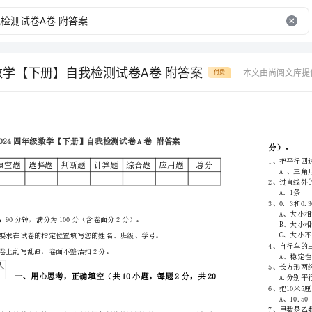
级数学【下册】自我检测试卷A卷 附答案
本文由尚阅文库提
付费
乡镇（街
道）
学校
班级
姓名
学号
题号
填空题
选择题
判断题
计算题
………
得分
密
……….………
…
考试须知：
封
………………
…
1、
考试时间：90分钟，满分为100分（含卷面分2分）。
线
………………