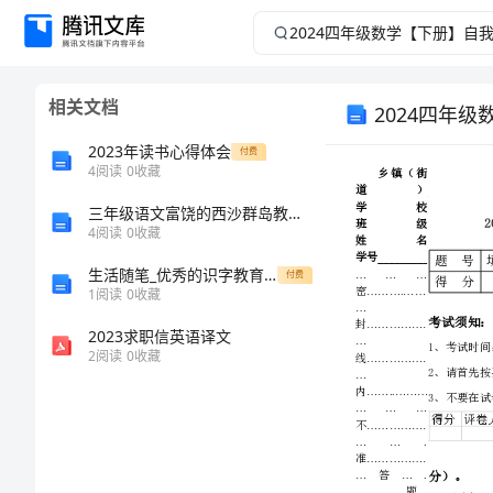
2024
四
相关文档
2024四年
年
2023年读书心得体会
付费
级
4
阅读
0
收藏
数
三年级语文富饶的西沙群岛教案范文
4
阅读
0
收藏
学
生活随笔_优秀的识字教育随笔杂谈
付费
1
阅读
0
收藏
【下
2023求职信英语译文
2
阅读
0
收藏
册】
自
我