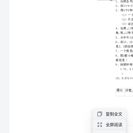
检
测
试
卷
A
卷
附
答
复制全文
案
全屏阅读
2024