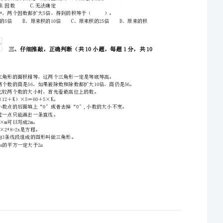
C、大小不同，意义不同
请首先按要求在试卷的指定位置填写您的姓名、班级、学号。
5、长方形两组对边（）。
一、用心思考，正确填空（共10小题，每题2分，共20
1、反映各月降水量的变化情况，条形统计图与折线统计图相比，（）更合适。
4、如果∠1和65°角正好组成一个直角,则∠1等于（）;如果∠2和65°角正好组成一个平
分）。
6、在15、18、25、30、19中,2的倍数有（）,5的倍数有（）,3的倍数有（）,既
7、一个数是由9个十万,9个千和9个十组成的,这个数是（）,读作（）。
8、用3根小棒来拼三角形，已知两根小棒的长度分别为10厘米和5厘米，那么第三根小棒的长度