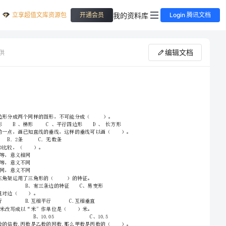
立享超值文库资源包
我的资料库
开通会员
Login 腾讯文档
编辑文档
供
2024四年级数学【下册】自我检测试卷A卷附答案
分）。
综合题
应用题
总分
3、0.3和0.30比较，（）。
A、大小相等，意义相同
B、大小相等，意义不同