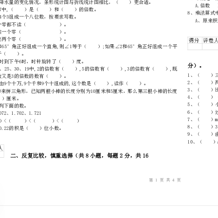
2、
…
内
……..………
3、
不要在试卷上乱写乱画，卷面不整洁扣2分。
………
不
………………
…….
准
………………
答
…….
分）。
题
……………
2、在3×9=27中,（）是（）和（）的倍数。
3、用4个0和4个3组成一个八位数，按要求写数。
（1）一个零都不读（）。
（2）只读一个零（）。
（3）读出两个零（）。
角,则∠2等于（）。
5、从中午12时到下午6时，时针旋转了（）度。
是2、5的倍数又是3的倍数的数有（）。
最短是（）厘米。