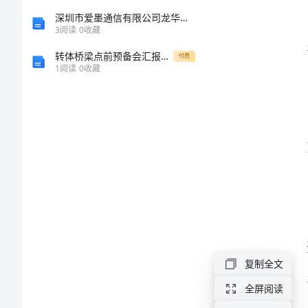
结
深圳市爱墨通信有限公司龙华分公司介绍企业发展分析报告
3
阅读
0
收藏
范
转体桥梁点前预备会汇报材料
付费
1
阅读
0
收藏
文
乡
镇
医
院
2024
疗。
年
度
复制全文
工
全屏阅读
作