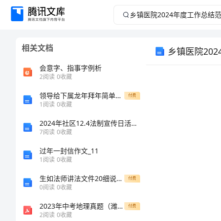
乡
镇
相关文档
乡镇医院20
医
会意字、指事字例析
院
2
阅读
0
收藏
2024
领导给下属龙年拜年简单祝福语
付费
1
阅读
0
收藏
年
2024年社区12.4法制宣传日活动方案
7
阅读
0
收藏
度
过年一封信作文_11
1
阅读
0
收藏
工
生如法师讲法文件20细说如来藏第三部
付费
作
0
阅读
0
收藏
著成绩。
2023年中考地理真题（潍坊）3
付费
总
2
阅读
0
收藏