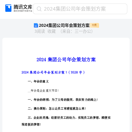
2024
2024集团公司年会策划方案
集
2024集团公司年会策划方案
付费
团
3
阅读
收藏
（
来自
：
三一办公
）
公
司
年
会
策
划
方