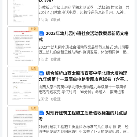
大
苏教版五年级上册科学期末测试卷一.选择题(共10题，共
20分)1.( )就像电话电缆，起着传递信息的作用。A.神经
节
③拉动其他力量
B.脊髓C.大脑2.直立两面镜子，夹角越小，镜中影像越（
1
阅读
0
收藏
）。A.多B.少C.
日!
付费
2023年幼儿园小班社会活动教案最新范文格
一、
式
此来增加他们对我们的信心及
年
2023年幼儿园小班社会活动教案最新范文格式 幼儿园要
促进幼儿的创新思维与动作协调发展，体验和同伴一起
会
做嬉戏的欢乐，促进幼儿的创新思维与动作协调发展。
1
阅读
0
收藏
以下是我整理的幼儿园小班社会活动教案，希望可以供
的
付费
综合解析山西太原市育英中学北师大版物理
纲
九年级第十一章简单电路专题攻克试卷（含答案
详解版）
山西太原市育英中学北师大版物理九年级第十一章简单
区的纳税大户等)。
领：
电路专题攻克 考试时间：90分钟；命题人：教研组考生
注意：1、本卷分第I卷（选择题）和第Ⅱ卷（非选择题）
2
阅读
0
收藏
为
两部分，满分100分，考试时间90分钟2、答卷前
二、会场的布置
付费
了
对现行建筑工程施工质量验收标准的几点思
考
父
对现行建筑工程施工质量验收标准的几点思考 摘 要：经
母
济快速发展为我国建筑行业带来了巨大的发展机遇，建
筑行业随之获得了巨大的成长；然而，与之相伴随的是