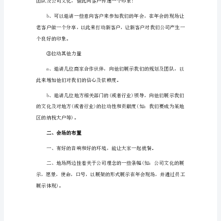
2024
集
①拉动员工
团
公
司
年
会
员工有感觉;让员工明
策
划
方
案
1（3528
字）