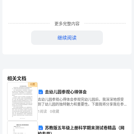
一、
年
会
更多完整内容
的
继续阅读
意
②拉动顾客
义
__
年
相关文档
会
付费
去幼儿园参观心得体会
是
去幼儿园参观心得体会参观完幼儿园后，我深深地感受
到了幼儿园的独特魅力和重要性。下面我将分享我在参
企
观中的所见所闻以及我的心得体会。首先，当我进入幼
1
阅读
0
收藏
儿园的大门，迎面而来的是一片生机勃勃的景象。我看
业
到了孩子
重
苏教版五年级上册科学期末测试卷精品（网
个良好的印象。
校专用）