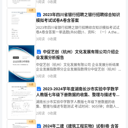
1
阅读
0
收藏
我国建筑施工质量验收标准的改变。《建筑工程施工
的
付费
2023年四川省银行招聘之银行招聘综合知识
微
模拟考试试卷A卷含答案
笑，
展示体现)。
2023年四川省银行招聘之银行招聘综合知识模拟考试试
卷A卷含答案一单选题(共60题)1、资料：（一）A.the
我
money paid by the insurersB.the cost of ad
3
阅读
0
收藏
在
中促艺创（杭州）文化发展有限公司介绍企
努
业发展分析报告
中促艺创（杭州）文化发展有限公司 企业发展分析结果
力
企业发展指数得分企业发展指数得分中促艺创（杭州）
文化发展有限公司综合得分说明：企业发展指数根据企
的
3
阅读
0
收藏
业规模、企业创新、企业风险、企业活力四个维度对企
业发
路
付费
2023-2024学年度湖南长沙市实验中学数学
人教版七年级下册数据的收集、整理与描述专题
上!
测试试题（含答案解析版）
湖南长沙市实验中学数学人教版七年级下册数据的收
二、
集、整理与描述专题测试 考试时间：90分钟；命题人：
教研组考生注意：1、本卷分第I卷（选择题）和第Ⅱ卷
2
阅读
0
收藏
操
（非选择题）两部分，满分100分，考试时间90分钟2
付费
办
2024年二建《建筑工程实物》试卷I卷 含答