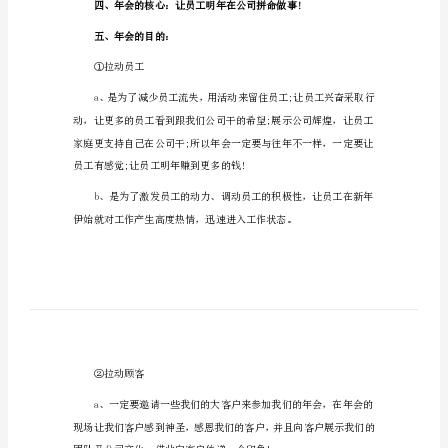
案
一、年会的意义
2024
集
__年会是企业重大节日!
团
公
司
年
会
策
现老板的梦想!
划
方
案
五、年会的目的：