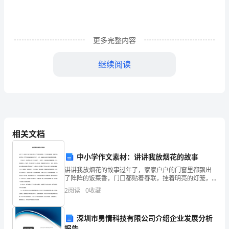
响，
随
更多完整内容
着
继续阅读
太
阳
电
池
下：
相关文档
组
件
中小学作文素材：讲讲我放烟花的故事
讲讲我放烟花的故事过年了，家家户户的门窗里都飘出
温
了阵阵的饭菜香，门口都贴着春联，挂着明亮的灯笼，
时不时还响起清脆的爆竹声。今天，我就给大家讲讲我
2
阅读
0
收藏
度
放烟花的故事。今年除夕，老爸带我去院子里放烟花。
一到院子
的
深圳市勇情科技有限公司介绍企业发展分析
报告