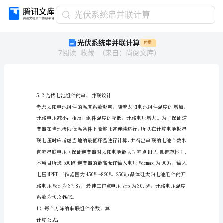
光
光伏系统串并联计算
伏
光伏系统串并联计算
付费
系
7
阅读
收藏
（
来自
：
尚阅文库
）
统
串
并
联
计
5.2光伏电池组件的串、并联设计
算
5.2