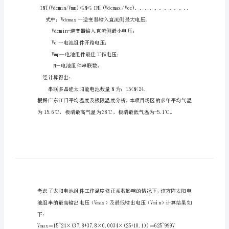
光
伏
电
池
组
件
的
串、
系数为-0.34%/K。
并
1）每个方阵的串联组件个数计算：
联
设
计算公式：
计
考