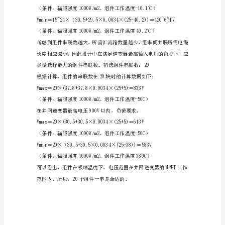
虑
太
Vo一电池组件开路电压；
阳
Vmp—电池组件最佳工作电压；
电
池
N－电池组件串联数。
组
经计算得出：
件
的
温
度
系
数
影