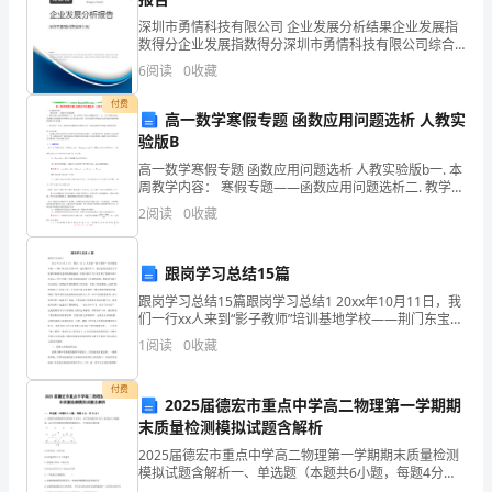
增
深圳市勇情科技有限公司 企业发展分析结果企业发展指
加，
数得分企业发展指数得分深圳市勇情科技有限公司综合
得分说明：企业发展指数根据企业规模、企业创新、企
6
阅读
0
收藏
开
业风险、企业活力四个维度对企业发展情况进行评价。
该企
付费
路
高一数学寒假专题 函数应用问题选析 人教实
验版B
电
高一数学寒假专题 函数应用问题选析 人教实验版b一. 本
压
周教学内容： 寒假专题——函数应用问题选析二. 教学目
的：面向教材必修（Ⅰ）第二章和第三章的“函数的应用”
2
阅读
0
收藏
（Ⅰ）、（Ⅱ）的相关内容，对函数
减
小；
跟岗学习总结15篇
跟岗学习总结15篇跟岗学习总结1 20xx年10月11日，我
相
们一行xx人来到“影子教师”培训基地学校——荆门东宝区
文峰中学，进行跟岗学习。我们的到来受到了学校领导
反，
1
阅读
0
收藏
和指导老师的热情接待。学校吕校长专
组
付费
2025届德宏市重点中学高二物理第一学期期
件
末质量检测模拟试题含解析
2025届德宏市重点中学高二物理第一学期期末质量检测
温
模拟试题含解析一、单选题（本题共6小题，每题4分，
共24分）1、质量和电量都相等的带电粒子M和N，以不