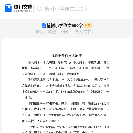
植
植树小学作文550字
树
植树小学作文550字
付费
小
3
阅读
收藏
（
来自
：
贤阅文档
）
学
作
文
550
字
植
树