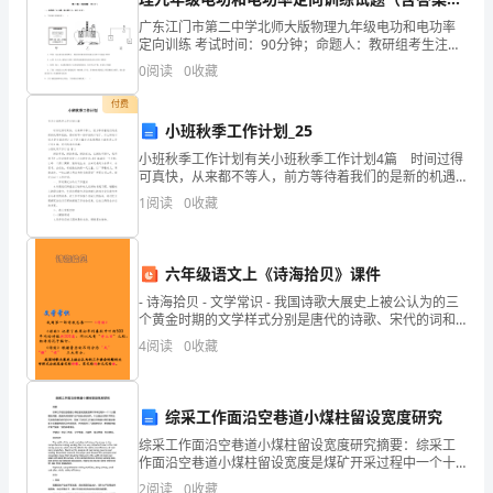
于
析）
广东江门市第二中学北师大版物理九年级电功和电功率
定向训练 考试时间：90分钟；命题人：教研组考生注
晨，
意：1、本卷分第I卷（选择题）和第Ⅱ卷（非选择题）两
0
阅读
0
收藏
部分，满分100分，考试时间90分钟2、答卷前，考
一
付费
小班秋季工作计划_25
年
小班秋季工作计划有关小班秋季工作计划4篇 时间过得
之
可真快，从来都不等人，前方等待着我们的是新的机遇
和挑战，是时候写一份详细的计划了。什么样的计划才
1
阅读
0
收藏
计
是有效的呢？以下是小编为大家整理的小班秋季工作计
在
六年级语文上《诗海拾贝》课件
于
- 诗海拾贝 - 文学常识 - 我国诗歌大展史上被公认为的三
个黄金时期的文学样式分别是唐代的诗歌、宋代的词和
春。
元代的曲。
4
阅读
0
收藏
春
天
综采工作面沿空巷道小煤柱留设宽度研究
到
综采工作面沿空巷道小煤柱留设宽度研究摘要：综采工
作面沿空巷道小煤柱留设宽度是煤矿开采过程中一个十
了，
分重要的问题，直接关系到煤矿生产的安全和效率。本
2
阅读
0
收藏