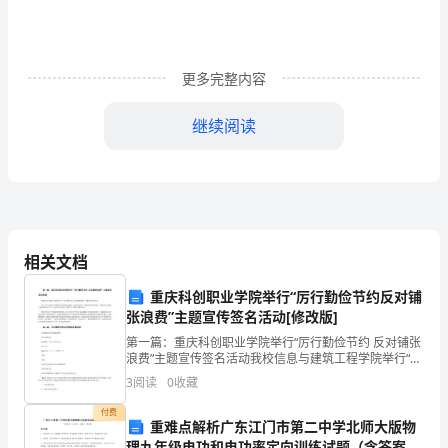
油，
耕
耘
更多完整内容
播
继续阅读
种。
俗
话
说，
相关文档
一
重庆科创职业学院举行“厉行勤俭节约反对铺
张浪费”主题宣传签名活动[修改版]
日
第一篇：重庆科创职业学院举行“厉行勤俭节约 反对铺张
之
浪费”主题宣传签名活动我校信息与建筑工程学院举行“厉
行勤俭节约 反对铺张浪费”主题宣传签名活动为了大力弘
3
阅读
0
收藏
扬中华民族勤俭节约的优良传统，宣传节约光荣、
计
付费
重难点解析广东江门市第二中学北师大版物
在
理九年级电功和电功率定向训练试题（含答案解