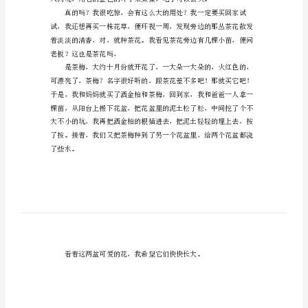
小
学
作
文
550
不胜收。
字
春
天
便问老板：“这花好养吗？”
到
了，
阳
光