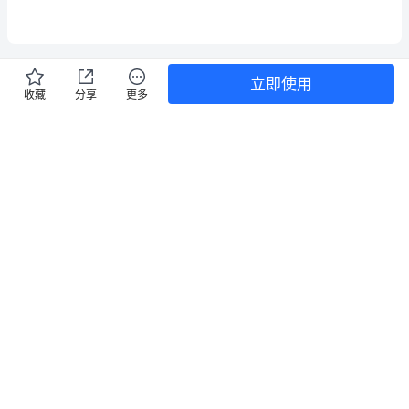
1
米
=100
立即使用
收藏
分享
更多
厘
相关文档
米。
小升初顺利入学心得体会个人感悟
过
小升初顺利入学心得体会个人感悟 小升初顺利入学心
得体会个人感悟范例1 军训不但培养人有吃苦耐劳的精
程
神，而且能磨练人的坚强意志。苏轼有句话：“古之立大
1
阅读
0
收藏
事者，不惟超世之才，亦必有坚韧不拨之志。”这句
与
付费
方
关于数学史的演讲稿
法：
关于数学史的演讲稿 同样研究数学史，为了历史和为了
教学这是两种完全不同的价值取向。我们现在所看到的
通
绝大多数数学史，立论之基都是为了历史，所以更关注
5
阅读
0
收藏
史实的真伪，所研究的内容也更多地是数学发展史上重
要的数
过
南京鏊德贸易有限公司介绍企业发展分析报
观
告