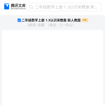
二
二年级数学上册 1.3认识米教案 新人教版
年
二年级数学上册 1.3认识米教案 新人教版
付费
级
3
阅读
收藏
（
来自
：
三一办公
）
数
学
上
册
1.3
认
识