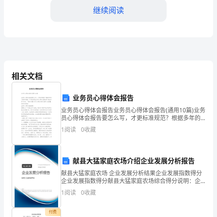
重
继续阅读
要
支
撑，
情况合理分配经费；
合
相关文档
理、
业务员心得体会报告
用申请，包括预算明细、用
规
业务员心得体会报告业务员心得体会报告(通用10篇)业务
员心得体会报告要怎么写，才更标准规范？根据多年的
范
文秘写作经验，参考优秀的业务员心得体会报告样本能
1
阅读
0
收藏
让你事半功倍，下面分享【业务员心得体会报告(通
合预算和规定；
的
经
献县大猛家庭农场介绍企业发展分析报告
报账材料，包括收据、发票等；
费
献县大猛家庭农场 企业发展分析结果企业发展指数得分
企业发展指数得分献县大猛家庭农场综合得分说明：企
管
业发展指数根据企业规模、企业创新、企业风险、企业
1
阅读
0
收藏
活力四个维度对企业发展情况进行评价。该企业的综合
评价
记录备查。
理
付费