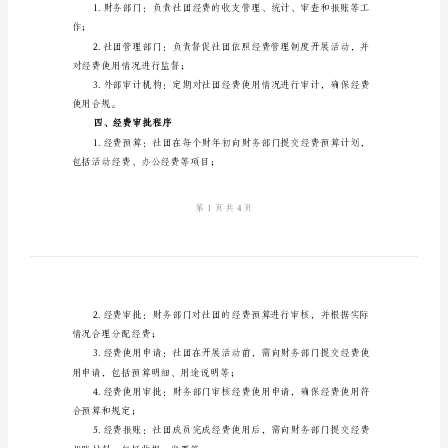
社
团
保障社团成员合法权益。
经
二、经费来源
费
管
方式筹集经费；
理
制
经费支持；
度
模
版
一、
三、经费管理机构
引