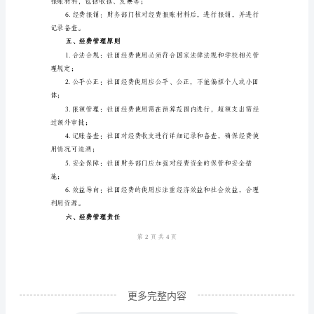
言
作；
社
团
对经费使用情况进行监督；
经
费
使用合规。
是
四、经费审批程序
社
团
包括活动经费、办公经费等项目；
活
动
开
展
的
更多完整内容