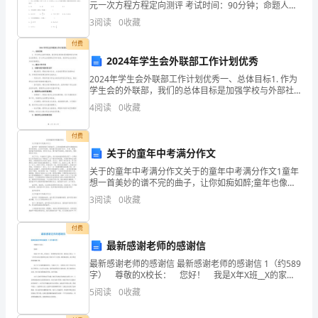
元一次方程方程定向测评 考试时间：90分钟；命题人：
关
教研组考生注意：1、本卷分第I卷（选择题）和第Ⅱ卷
3
阅读
0
收藏
六、经费管理责任
（非选择题）两部分，满分100分，考试时间90分钟
重
付费
2024年学生会外联部工作计划优秀
要。
2024年学生会外联部工作计划优秀一、总体目标1. 作为
本
学生会的外联部，我们的总体目标是加强学校与外部社
会的联系，扩大学生会的影响力和知名度，促进学生会
4
阅读
0
收藏
制
在校内外的形象建设。二、重点工作计划1. 加强与
度
付费
关于的童年中考满分作文
旨
关于的童年中考满分作文关于的童年中考满分作文1童年
想一首美妙的谱不完的曲子，让你如痴如醉;童年也像绽
在
放在夜空的烟花，让你欢呼雀跃。我的童年里充满了快
3
阅读
0
收藏
乐、天真、浪漫。我的童年虽然短暂，但快乐无边。展
建
开童
付费
立
最新感谢老师的感谢信
科
最新感谢老师的感谢信 最新感谢老师的感谢信 1（约589
字） 尊敬的X校长： 您好！ 我是X年X班__X的家
学、
长，很冒昧的给您写信，就是为了表达一下一位学生家
5
阅读
0
收藏
长对校领导及孩子的班主任王老师、数学陈
公