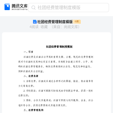
社
社团经费管理制度模版
团
社团经费管理制度模版
付费
经
4
阅读
收藏
（
来自
：
尚阅文库
）
费
管
理
制
度
模
一、引言
版