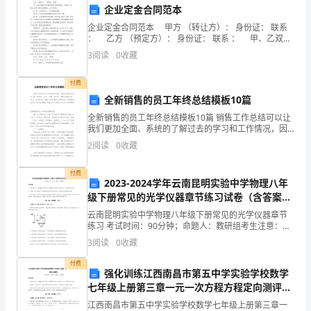
制
五、经费管理原则
企业定金合同范本
企业定金合同范本 甲方 （转让方）： 身份证： 联系
度
： 乙方 （预定方）： 身份证： 联系 ： 甲、乙双方
遵循平等自愿和老实信用的原那么，经协商一致，就乙
对
3
阅读
0
收藏
理规定；
方向甲方预订商铺事宜，订
于
付费
全新销售的员工年终总结模板10篇
社
体；
全新销售的员工年终总结模板10篇 销售工作总结可以让
团
我们更加全面、系统的了解过去的学习和工作情况，因
此，每隔一段时间，都要好好做总结，那么，总结该怎
2
阅读
0
收藏
么写呢?下面小编给大家带来关于全新销售的员工年
的
过额外审批；
付费
发
2023-2024学年云南昆明实验中学物理八年
级下册常见的光学仪器章节练习试卷（含答案详
展
用情况可追溯；
解）
云南昆明实验中学物理八年级下册常见的光学仪器章节
和
练习 考试时间：90分钟；命题人：教研组考生注意：
1、本卷分第I卷（选择题）和第Ⅱ卷（非选择题）两部
3
阅读
0
收藏
分，满分100分，考试时间90分钟2、答卷前，考生务
运
施；
付费
强化训练江西南昌市第五中学实验学校数学
营
七年级上册第三章一元一次方程方程定向测评试
至
题（含解析）
江西南昌市第五中学实验学校数学七年级上册第三章一
利用资源。