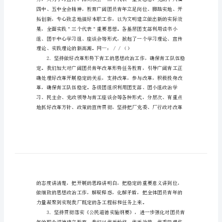
模
板
企
业
共
青
团
斗。
委
工
作
总
结