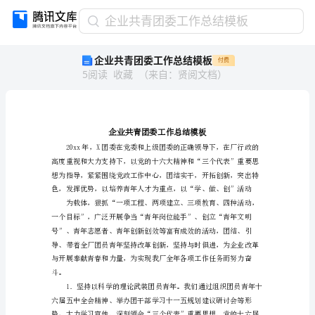
企
企业共青团委工作总结模板
业
企业共青团委工作总结模板
付费
共
5
阅读
收藏
（
来自
：
贤阅文档
）
青
团
委
工
作
总
结