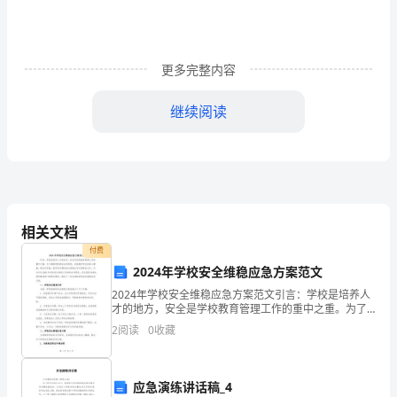
级
团
更多完整内容
委
的
继续阅读
正
确
领
相关文档
导
付费
下，
2024年学校安全维稳应急方案范文
在
2024年学校安全维稳应急方案范文引言：学校是培养人
才的地方，安全是学校教育管理工作的重中之重。为了
确保学校的安全和秩序，有效维护学生的身心健康，制
厂
2
阅读
0
收藏
定并实施一套科学合理的安全维稳应急方案势在必行。
本文
行
应急演练讲话稿_4
政