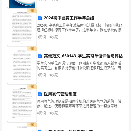
党
险、企业活力四个维度对企业发展情况进行评价。该企
业的综合
调统一。
的
付费
2024初中德育工作半年总结
十
2024初中德育工作半年总结时间过得飞快，转眼间我已
六
经担任初中德育工作半年了。这半年来，我在学校的德
育工作中取得了一定的成绩，也遇到了一些挑战和困
3
阅读
0
收藏
难。在这里，我将对我的工作进行总结和反思，以便更
大
好地提
付费
精
其他范文_650143_学生实习单位评语与评估
神
学生实习单位评语与评估 刚刚离开学校而踏入新生活
的实习生，有很多对于他们来说都还很陌生很茫然。而
和
领导适时的鼓励与评价可以为他们指明方向。那么你知
3
阅读
0
收藏
道学生实习单位评语与评估怎么写吗?接下来小编和你一
“三
起分
付费
个
医用氧气管理制度
代
医用氧气管理制度是指医疗机构对医用氧气的采购、储
存、配送、使用和废弃等环节进行管理的一套规章制
度。医用氧气是一种医疗气体，在医疗过程中具有重要
表”
4
阅读
0
收藏
的作用。为了确保医用氧气的安全和有效使用，医疗机
构需要建立
重
付费