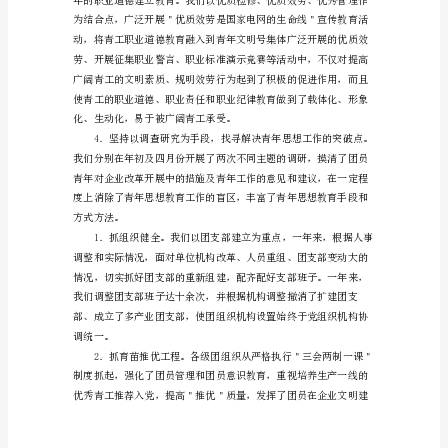
模
板
20xx
年，
X
团
委
在
党
委
和
上