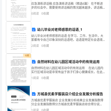
应急演练讲话稿 应急演练讲话稿（精选6篇） 在不断进
的
步的社会中，需要使用讲话稿的情况越来越多，讲话稿
是指把在一定场合下所要讲的话事先用文字有条理的写
0
阅读
0
收藏
高
出来的文稿。相信很多朋友都对写讲话稿感
化、生动化，易于被广阔青工承受。
度
幼儿毕业对老师感恩的话语_1
重
幼儿毕业对老师感恩的话语 在学习、工作、生活中，大
家都有令自己印象深刻的话语吧，话语是特定社会语境
视
中人与人之间从事沟通的具体言语行为。什么样的话语
2
阅读
0
收藏
才经典呢？下面是小编为大家收集的幼儿毕业对老师感
和
付费
大
自然材料在幼儿园区域活动中的有效运用
方式方法。
力
自然材料在幼儿园区域活动中的有效运用 在幼儿园内
实行区域活动是非常有益于孩子们身心健康成长，在此
支
过程中，幼儿能按照自己的意愿选择游戏材料，运用自
1
阅读
0
收藏
然材料作为游戏材料可以加深幼儿对自然的亲近感，加
速
持
下，
方城县优柔学服装店介绍企业发展分析报告
方城县优柔学服装店 企业发展分析结果企业发展指数得
以
分企业发展指数得分方城县优柔学服装店综合得分说
明：企业发展指数根据企业规模、企业创新、企业风
1
阅读
0
收藏