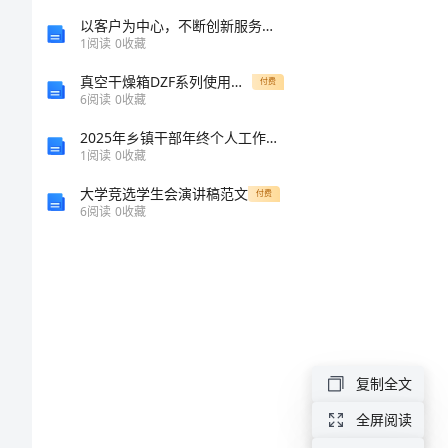
小
以客户为中心，不断创新服务模式——2023年区域经理年终个人工作总结
1
阅读
0
收藏
学
真空干燥箱DZF系列使用说明书
付费
6
阅读
0
收藏
养
2025年乡镇干部年终个人工作总结标准范本
成
1
阅读
0
收藏
大学竞选学生会演讲稿范文
付费
教
6
阅读
0
收藏
育
实
施
复制全文
方
全屏阅读
案