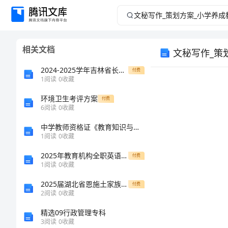
文
秘
相关文档
文秘写作_策
写
2024-2025学年吉林省长春市解放大路中学九年级化学上学期期末教学质量检测模拟试题含解析
付费
作
1
阅读
0
收藏
_
环境卫生考评方案
付费
6
阅读
0
收藏
策
中学教师资格证《教育知识与能力》模拟考试试题C卷 含答案
1
阅读
0
收藏
划
2025年教育机构全职英语教师劳动合同模板
付费
1
阅读
0
收藏
方
2025届湖北省恩施土家族苗族自治州高级中学数学高一上册期末经典试题含解析
付费
案
2
阅读
0
收藏
精选09行政管理专科
_
3
阅读
0
收藏