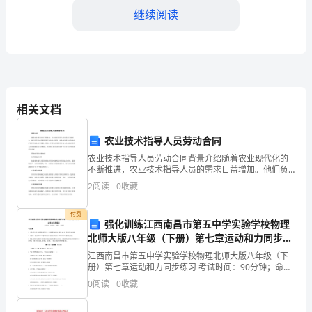
一
继续阅读
年
级
班
主
相关文档
任
农业技术指导人员劳动合同
工
农业技术指导人员劳动合同背景介绍随着农业现代化的
不断推进，农业技术指导人员的需求日益增加。他们负
作
责为农民提供现代化的技术指导，协助他们提高农作物
2
阅读
0
收藏
生产效率和农业生产质量。然而，在劳动合同签订方
鉴
面，农业技
付费
定
强化训练江西南昌市第五中学实验学校物理
北师大版八年级（下册）第七章运动和力同步练
总
习试卷（含答案解析）
三、自身角色定位和成长总结
江西南昌市第五中学实验学校物理北师大版八年级（下
册）第七章运动和力同步练习 考试时间：90分钟；命题
结
人：教研组考生注意：1、本卷分第I卷（选择题）和第Ⅱ
0
阅读
0
收藏
卷（非选择题）两部分，满分100分，考试时间90
（二）