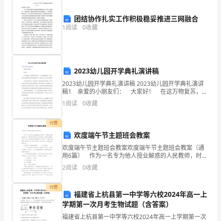
一、
团结协作扎实工作积极稳妥推进三网融合
教
1
阅读
0
收藏
教育教学理论。
育
教
2023幼儿园开学典礼演讲稿
学
2023幼儿园开学典礼演讲稿 2023幼儿园开学典礼演讲
稿1 亲爱的小朋友们： 大家好！ 在这万物复苏，春
工
暖花开的季节里，__幼儿园隆重开园了。在此，对关心支
1
阅读
0
收藏
持我镇幼儿事业的各级领导，社会各界人
作
付费
总
欢度端午节主题班会教案
结
欢度端午节主题班会教案欢度端午节主题班会教案（通
用6篇） 作为一名专为他人授业解惑的人民教师，时常
本
要开展教案准备工作，教案是实施教学的主要依据，有
2
阅读
0
收藏
着至关重要的作用。那么大家知道正规的教案是怎么写
学
付费
福建省上杭县第一中学等六校2024年高一上
年，
学期第一次月考生物试题（含答案）
我
福建省上杭县第一中学等六校2024年高一上学期第一次