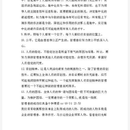
动
分
工。
这
是
一
挥”是两个概念。
项
属
一指挥取决于人员如何发挥作用。
于
自
然
规
律