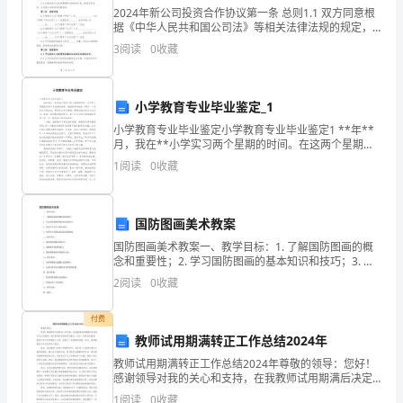
的
2024年新公司投资合作协议第一条 总则1.1 双方同意根
据《中华人民共和国公司法》等相关法律法规的规定，
努
以友好协商的原则，本着平等、自愿的原则，就合作关
3
阅读
0
收藏
系达成本投资合作协议（以下简称“本协议”）。
力
生
小学教育专业毕业鉴定_1
心。
小学教育专业毕业鉴定小学教育专业毕业鉴定1 **年**
产
月，我在**小学实习两个星期的时间。在这两个星期里
的实习令我感受颇多。我很荣幸的担任了其中一个班的
得
1
阅读
0
收藏
实习班主任，带领学生参加锻炼，带领该班学
更
国防图画美术教案
人员稳定的尺度。
多
国防图画美术教案一、教学目标：1. 了解国防图画的概
更
念和重要性；2. 学习国防图画的基本知识和技巧；3. 提
高学生的艺术创作能力；4. 培养学生的国防意识和爱国
2
阅读
0
收藏
好。
情感。二、教学重点：1. 国防图画的概念
劳
付费
教师试用期满转正工作总结2024年
动
教师试用期满转正工作总结2024年尊敬的领导：您好！
感谢领导对我的关心和支持，在我教师试用期满后决定
分
转正为正式教师，我非常荣幸并感到责任重大。在这一
1
阅读
0
收藏