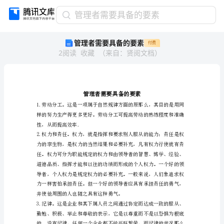
管
管理者需要具备的要素
理
管理者需要具备的要素
付费
者
2
阅读
收藏
（
来自
：
贤阅文档
）
需
要
具
备
的
要
素