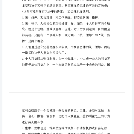
性，从而提高效率.
管
理
者
需
要
具
备
并使他周围的人也随之具有这
的
要
素
1.
劳