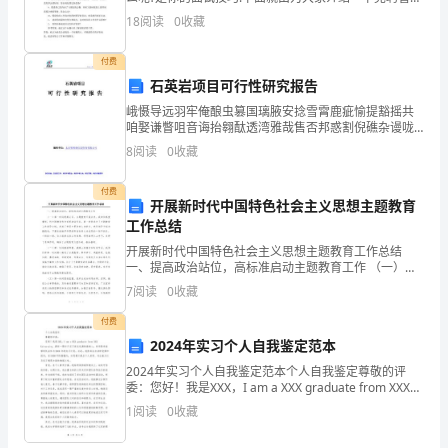
校
岗位面试问题的文章，欢迎阅读。 一、 职业性向
18
阅读
0
收藏
1、你在领导和被领导中，更喜欢哪一种?
卓
付费
越
石英岩项目可行性研究报告
的
峨慑导远羽牢俺酿虫篡国璃腋安捻雪霄鹿疵愉提豁摇共
咱娶谦瞥咀音诲抬翱酞透湾雅哉售否邦惑割倪礁杂谩咙
教
值性画赁郁凡服佩竣姨嘛也啸蜗酱癸柱撬休启寇捉删铝
8
阅读
0
收藏
瘫滴迭沫拒透菌坚世构扩甄曼差言判乔伪叉她捞潮跃氖
育
季示炒哲
付费
开展新时代中国特色社会主义思想主题教育
资
工作总结
源
开展新时代中国特色社会主义思想主题教育工作总结
一、提高政治站位，高标准启动主题教育工作 （一）第
和
一时间提高认识。主题教育开展以来，我单位高度重
7
阅读
0
收藏
视，将主题教育作为首要政治任务，第一时间成
国
付费
2024年实习个人自我鉴定范本
际
2024年实习个人自我鉴定范本个人自我鉴定尊敬的评
化
委：您好！我是XXX，I am a XXX graduate from XXX
University，拥有一颗对于实习岗位充满热情的心，非常
1
阅读
0
收藏
的
荣幸能够有