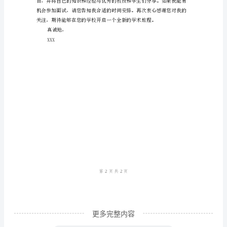
请
书
尊
敬
的
招
生
委
员
会：
我
写
更多完整内容
信