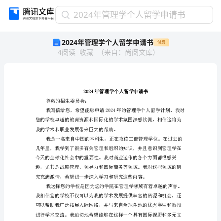
2024
2024年管理学个人留学申请书
年
2024年管理学个人留学申请书
付费
管
4
阅读
收藏
（
来自
：
尚阅文库
）
理
学
个
人
留
学
尊敬的招生委员会：
申