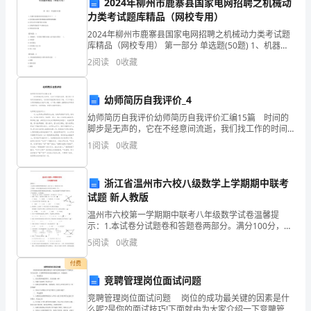
2024年柳州市鹿寨县国家电网招聘之机械动
真诚地，
力类考试题库精品（网校专用）
学
XXX
2024年柳州市鹿寨县国家电网招聘之机械动力类考试题
个
库精品（网校专用） 第一部分 单选题(50题) 1、机器与
机构的本质区别是什么？( )A.是否能完成有用的机械功或
2
阅读
0
收藏
人
转换机械能B.是否由许多
留
幼师简历自我评价_4
学
幼师简历自我评价幼师简历自我评价汇编15篇 时间的
脚步是无声的，它在不经意间流逝，我们找工作的时间
计
越来越近，这时候可别把简历给忘了哦。千万不能认为
1
阅读
0
收藏
简历随便应付就可以喔，以下是小编精心整理的幼师简
历
划。
浙江省温州市六校八级数学上学期期中联考
我
试题 新人教版
对
温州市六校第一学期期中联考八年级数学试卷温馨提
示：1.本试卷分试题卷和答题卷两部分。满分100分，考
您
试时间90分钟。2.答题前，必须在答题卷的密封区内填
5
阅读
0
收藏
写姓名和班级、学号。3.所有答案都必须做在答题卷
的
付费
竞聘管理岗位面试问题
学
竞聘管理岗位面试问题 岗位的成功最关键的因素是什
么呢?是你的面试技巧!下面就由为大家介绍一下竞聘管理