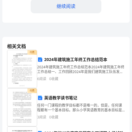
继续阅读
给
您，
希
望
力为改善社区环境做出贡献。
相关文档
能
付费
够
2024年建筑施工年终工作总结范本
2024年建筑施工年终工作总结范本2024年建筑施工年终
申
工作总结一、工作回顾2024年是我们建筑施工队伍发展
的关键一年，我作为项目经理，全年致力于提高团队的
请
6
阅读
0
收藏
施工效率和质量水平。在这一年里，我们共承接了
为全球商界的发展做出贡献。
2024
付费
英语教学读书笔记
年
任何一门课程的教学目标都不是唯一的，但是，任何课
的
程都有一个基本目标。那么小学英语教育的基本目标是
什么?《英语课程标准(实验稿)》对此作了一个明确的回
3
阅读
0
收藏
管
答，这就是“学生的发展是英语课程的出发点和归宿”。这
理