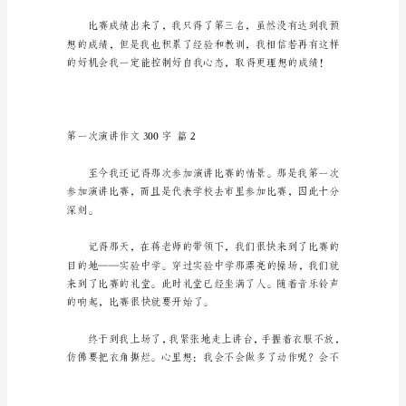
一
次
演
讲
一次参加演讲。
作
文
300
字
汇
总
【5
篇】
在