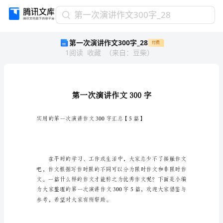
第
第一次演讲作文300字_28
一
第一次演讲作文300字_28
付费
次
1
阅读
收藏
（
来自
：
豆柴
）
演
讲
作
文
300
字
_28