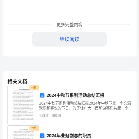
平
时
更多完整内容
的
继续阅读
学
习、
工
作
相关文档
或
的'感觉不是很理想。
付费
2024中秋节系列活动总结汇报
生
2024中秋节系列活动总结汇报2024年中秋节是一个充满
活
欢乐和喜悦的节日，为了让广大市民和游客们共度一个
难忘的中秋节，我们策划了一系列精彩的活动。以下是
1
阅读
0
收藏
中，
对这些活动的总结汇报，共1500字。首先，为了营
大
付费
2024年业务副总的职责