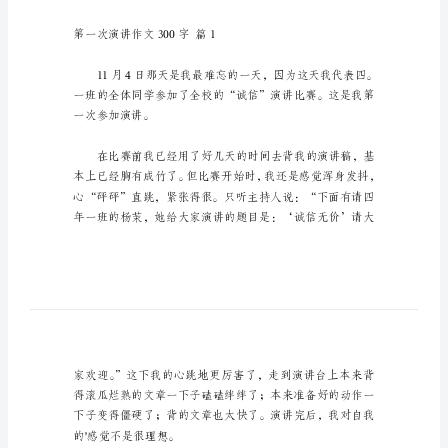
第
一
次
演
讲
作
文
300
参考，希望对大家有所帮助。
字
实
用
的
第一次演讲作文300字篇1
第