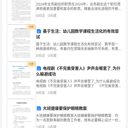
家
2024年业务副总的职责在2024年，业务副总这个职位将
承担着更加重要和复杂的职责。随着全球化进程的不断
总
推进，商业环境的不断变化，以及科技的快速发展，业
4
阅读
0
收藏
务副总将面临着新的挑战和机遇。在这篇文章中，我将
少
付费
不
基于生活：幼儿园数学课程生活化的有效尝
第一次演讲作文300字篇2
试
了
基于生活：幼儿园数学课程生活化有效尝试 数学是一
种高度结构化，有着内在逻辑关系抽象符号系统，有意
接
义数学学习涉及对这些关系理解主动建构，这种建构是
0
阅读
0
收藏
以儿童已有发展水平与知识经验为基础。《幼儿园教育
触
指导纲
付费
电视剧《不完美受害人》尹声去哪里了_为什
作
么躲避成功
深刻。
文
电视剧《不完美受害人》尹声去哪里了_为什么躲避成功
电视剧《不完美受害人》尹声去哪里了 《不完美受害
吧，
人》尹声为了躲避成功躲起来了。尹声举报成功怕被报
4
阅读
0
收藏
复，更为了保护自己的家人，只能选择一个地方躲避，
作
静
大班健康要保护眼睛教案
文
大班健康要保护眼睛教案大班健康要保护眼睛教案 作
根
为一名默默奉献的教育工作者，很有必要精心设计一份
教案，借助教案可以提高教学质量，收到预期的教学效
1
阅读
0
收藏