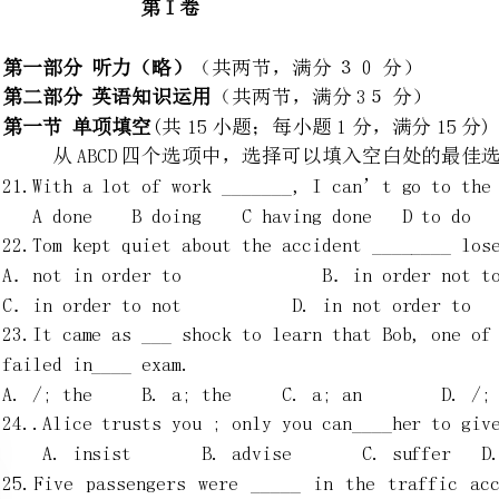
从ABCD四个选项中，选择可以填入空白处的最佳选项，并在答题卡上将该项
21.Withalotofwork_______,Ican’tgotothecinemawithyoua
AdoneBdoingChavingdoneDtodo
22.Tomkeptquietabouttheaccident________losehisjob.
A．notinordertoB．inordernotto
C．inordertonotD.innotorderto
failedin____exam.
A./;theB.a;theC.a;anD./;an
24..Alicetrustsyou;onlyyoucan____hertogiveupthefoolishidea.
A.insistB.adviseC.sufferD.persuade
takentothenearesthospital.
A.injuredB.damagedC.destroyD.ruined
26.Maryinsistedthatthecar______rightaway.
A.repairedB.toberepairedC.shouldrepairD.berepaired
27.----Doyouknowourtownatall?
----No,thisisthefirsttimeI____here.
A.havecomeB.wasC.cameD.amcoming
28.Ratherthan______onacrowdedbus,healwaysprefersabicycle．
A．ride;rideB．riding;ride