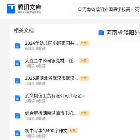
河
南
相关文档
河南省濮阳外
省
2024年幼儿园小班家园共育具体实施方案
付费
濮
6
阅读
0
收藏
大连金牛公司银亮材厂任务绩效考核指标大全136
阳
付费
1
阅读
0
收藏
外
2025届湖北省武汉市武汉外学校八年级物理第一学期期末预测试题含解析
付费
注意：
1
阅读
0
收藏
1、
国
武义栩偟工贸有限公司介绍企业发展分析报告
2、
2
阅读
0
收藏
语
综合解析湖南湘潭市电机子弟中学数学七年级上册第四单元几何图形初步定向攻克试卷（解析版）
付费
学
1
阅读
0
收藏
初中写事的400字作文
付费
校
7
阅读
0
收藏
第一