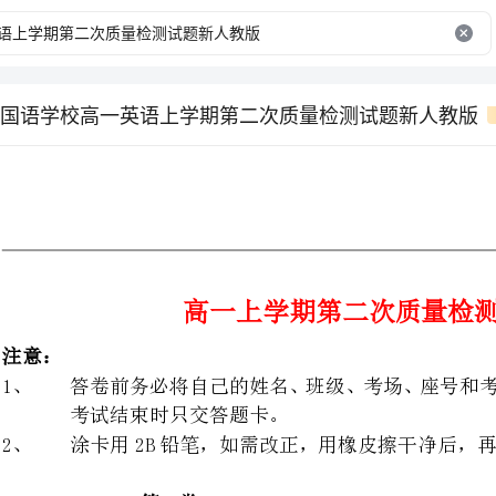
国语学校高一英语上学期第二次质量检测试题新人教版
高一上学期第二次质量检测英语试题
考试结束时只交答题卡。
涂卡用2B铅笔，如需改正，用橡皮擦干净后，再改涂其它答案。
第I卷
第一部分听力（略）
（共两节，满分３０分）
第二部分英语知识运用
（共两节，满分3５分）
节单项填空
(共15小题；每小题1分，满分15分)