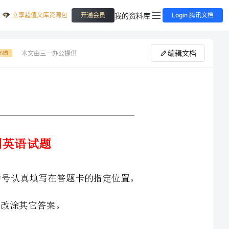
立享超值文库资源包
我的资料库
开通会员
Login 腾讯文档
编辑文档
本文由三一办公提供
付费
答卷前务必将自己的姓名、班级、考场、座号和考号认真填写在答题卡的指定位置。