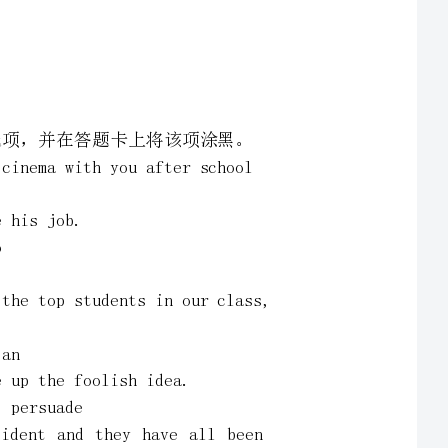
涂黑。
fterschool
23.Itcameas___shocktolearnthatBob,oneofthetopstudentsinourclass,
25.Fivepassengerswere_____inthetrafficaccidentandtheyhaveallbeen