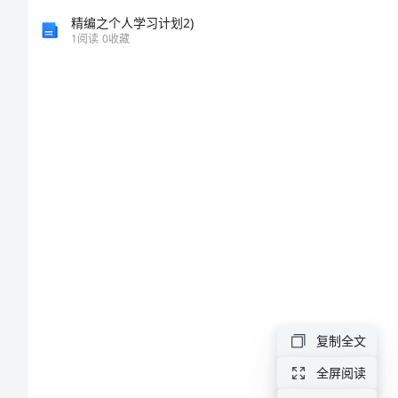
高
精编之个人学习计划2)
1
阅读
0
收藏
一
英
语
上
学
期
第
复制全文
二
全屏阅读