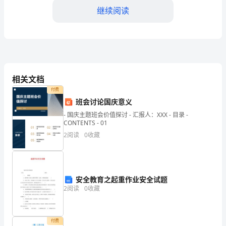
监
继续阅读
测
模
b
拟
相关文档
P
试
付费
班会讨论国庆意义
题
- 国庆主题班会价值探讨 - 汇报人：XXX - 目录 -
CONTENTS - 01
2
阅读
0
收藏
含
解
安全教育之起重作业安全试题
析
A.线圈中将产生俯视
a
2
阅读
0
收藏
2024-
a
B.穿过线圈的磁通量变小
2025
付费