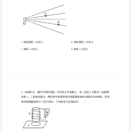
西
北
工
业
大
学
A.0.01sB.0.02s
附
C.0.03sD.0.04s
属
中
学