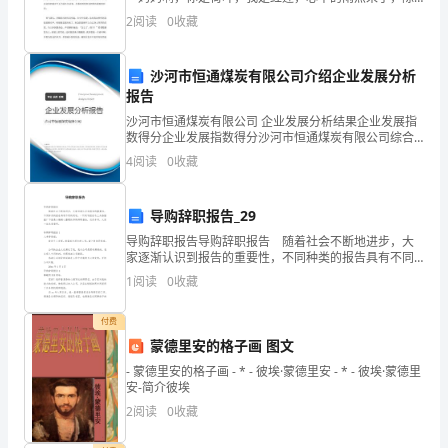
大
了你，谁可以做我的荷叶？ ——题记 那是一个昏暗
2
阅读
0
收藏
的早晨，您去上班了，只有我独自留在家中，懒
学
附
沙河市恒通煤炭有限公司介绍企业发展分析
报告
属
沙河市恒通煤炭有限公司 企业发展分析结果企业发展指
数得分企业发展指数得分沙河市恒通煤炭有限公司综合
中
得分说明：企业发展指数根据企业规模、企业创新、企
4
阅读
0
收藏
业风险、企业活力四个维度对企业发展情况进行评价。
学
该企
高
导购辞职报告_29
导购辞职报告导购辞职报告 随着社会不断地进步，大
二
家逐渐认识到报告的重要性，不同种类的报告具有不同
的用途。一听到写报告马上头昏脑涨？下面是小编精心
物
1
阅读
0
收藏
整理的导购辞职报告，仅供参考，大家一起来看看吧。
理
付费
蒙德里安的格子画 图文
下
- 蒙德里安的格子画 - * - 彼埃·蒙德里安 - * - 彼埃·蒙德里
学
安-简介彼埃
2
阅读
0
收藏
期