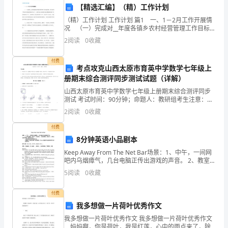
C.线圈有收缩的趋势
a
【精选汇编】（精）工作计划
学
（精）工作计划 工作计划 篇1 一、1－2月工作开展情
D.线圈对水平桌面的压力将增大
况 （一）完成对__年度各镇乡农村经营管理工作目标考
aF
年
N
核，评出农经工作综合考核获奖单位30个、农村劳动力
2
阅读
0
收藏
资源信息系统数据更新工作获奖单位19个、
陕
4、下列说法正确的是
付费
西
考点攻克山西太原市育英中学数学七年级上
册期末综合测评同步测试试题（详解）
BBFIL
A由=知．与成正比，与成反比
省
山西太原市育英中学数学七年级上册期末综合测评同步
测试 考试时间：90分钟；命题人：教研组考生注意：
西
N
1、本卷分第I卷（选择题）和第Ⅱ卷（非选择题）两部
2
阅读
0
收藏
分，满分100分，考试时间90分钟2、答卷前，考生务
安
付费
市
8分钟英语小品剧本
Keep Away From The Net Bar场景：1、中午，一间网
西
吧内乌烟瘴气，几台电脑正传出游戏的声音。 2、教室里
摆着一张讲台，几张桌椅，一块活动黑板。快放学了，
5
阅读
0
收藏
北
老师
工
付费
我多想做一片荷叶优秀作文
业
我多想做一片荷叶优秀作文 我多想做一片荷叶优秀作文
妈妈啊，你是荷叶，我是红莲，心中的雨点来了，除