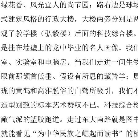
是挂在墙壁上的龙中毕业的名人画像。我们先后参观了教室、办公
室、实验室和电脑房。当我们走进一间生物标本陈列室时，立即被
眼前那颔首低垂、假设有所思的藏羚羊；展翅欲飞的雄鹰；小巧玲
珑的黄鹤和高雅脱俗的白鹭所吸引，我们不由得对这些形态逼真、
造型别致的标本艺术赞叹不已。科技综合楼后面是刚建好不久的宽
敞气派的塑胶跑道。走过东大南路就是图书馆，一进图书馆的大门
就能看见“为中华民族之崛起而读书”的横幅标语，该馆藏
万册之多，我们完全被这浓浓的文化气氛所感染。最后我们参观了
位于图书馆旁的书蕙林，书蕙林中花木扶疏，幽雅清新，在她的中
心有一个桃李亭，坐在亭中观看四周的美景，会有一种赏心悦目的
感觉；四周的柳荫下有许多木椅，这是学生课余看书、小憩的最正