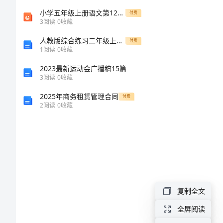
龙
小学五年级上册语文第12课假如没有灰尘PPT课件.ppt
付费
冈
3
阅读
0
收藏
中
人教版综合练习二年级上学期小学数学期末模拟试卷C卷练习
付费
1
阅读
0
收藏
学
2023最新运动会广播稿15篇
作
3
阅读
0
收藏
文
2025年商务租赁管理合同
付费
2
阅读
0
收藏
最
近
老
师
复制全文
带
我
全屏阅读
确场所。