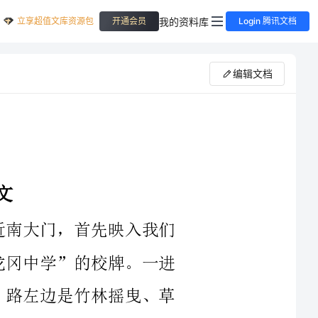
立享超值文库资源包
我的资料库
开通会员
Login 腾讯文档
编辑文档