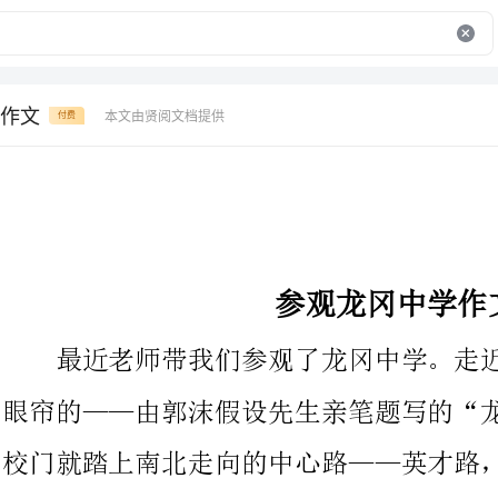
作文
本文由贤阅文档提供
付费
参观龙冈中学作文
最近老师带我们参观了龙冈中学。走近南大门，首先映入我们
眼帘的——由郭沫假设先生亲笔题写的“龙冈中学”的校牌。一进
校门就踏上南北走向的中心路——英才路，路左边是竹林摇曳、草
绿花香、风光宜人的尚节园；路右边是球场；迎面而来的是具有欧
式建筑风格的行政大楼，大楼两旁分别是两幢教学楼。我们先去参
观了教学楼（弘毅楼）后面的科技综合楼。拾级而上，映入眼帘的