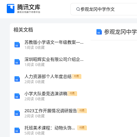
参
观
相关文档
参观龙冈中学
龙
苏教版小学语文一年级教案——《识字1》教学设计七
冈
1
阅读
0
收藏
深圳昭辉实业有限公司介绍企业发展分析报告
中
1
阅读
0
收藏
学
人力资源部个人年度总结
付费
2
阅读
0
收藏
作
小学大队委竞选演讲稿
付费
2
阅读
0
收藏
文
2023工作开展情况调研报告
付费
参
2
阅读
0
收藏
观
托班美术课程：动物头饰创意设计教案
付费
5
阅读
0
收藏