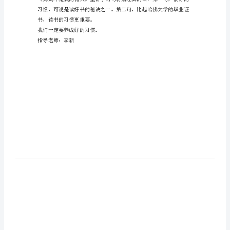
大家介绍一下这两个主人公。
人》
有
感
作
文
章后来改掉了这个懒惰的毛病。
读
《妈
妈
特别懂事。
不
是
我
书，读书的习惯更重要。