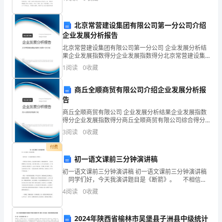
做好各项工作，让我的孩子们在这温馨的大家庭中快
下
来
北京常营建设集团有限公司第一分公司介绍
企业发展分析报告
我
北京常营建设集团有限公司第一分公司 企业发展分析结
果企业发展指数得分企业发展指数得分北京常营建设集
就
团有限公司第一分公司综合得分说明：企业发展指数根
1
阅读
0
收藏
据企业规模、企业创新、企业风险、企业活力四个维度
来
对企
商丘全顺商贸有限公司介绍企业发展分析报
给
告
大
商丘全顺商贸有限公司 企业发展分析结果企业发展指数
得分企业发展指数得分商丘全顺商贸有限公司综合得分
家
说明：企业发展指数根据企业规模、企业创新、企业风
3
阅读
0
收藏
险、企业活力四个维度对企业发展情况进行评价。该企
业的
介
付费
初一语文课前三分钟演讲稿
绍
初一语文课前三分钟演讲稿 初一语文课前三分钟演讲稿
一
同学们好，今天我演讲题目是《断箭》。 不相信自
己的意志，永远也做不成将军。春秋战国时代，一位父
4
阅读
0
收藏
亲和他的儿子出征打战。父亲已做了将军，儿子还只
下
这
2024年陕西省榆林市吴堡县子洲县中级统计