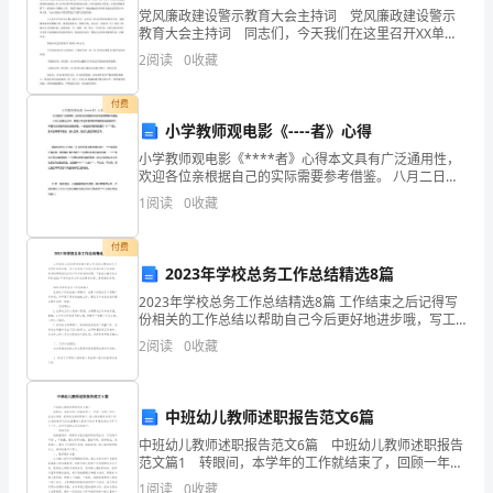
是
党风廉政建设警示教育大会主持词 党风廉政建设警示
教育大会主持词 同志们，今天我们在这里召开XX单位
阿
20xx年党风廉政建设警示教育大会。党的十八大以来、
2
阅读
0
收藏
特别是中央巡视组专项巡视XX单位之后，公司党委
章
付费
和
小学教师观电影《----者》心得
小学教师观电影《****者》心得本文具有广泛通用性，
阿
欢迎各位亲根据自己的实际需要参考借鉴。 八月二日晚
七点半，第四小学全体教师在李国英校长的组织下，怀
章
1
阅读
0
收藏
着对方志敏同志的无限崇敬，一起去银河影院观看
的
付费
2023年学校总务工作总结精选8篇
表
2023年学校总务工作总结精选8篇 工作结束之后记得写
妹
份相关的工作总结以帮助自己今后更好地进步哦，写工
作总结不仅是记录我们的工作成绩，更多的帮助我们分
2
阅读
0
收藏
——
析工作中存在的问题，下面是小编为您分享的20
晓
中班幼儿教师述职报告范文6篇
金。
中班幼儿教师述职报告范文6篇 中班幼儿教师述职报告
范文篇1 转眼间，本学年的工作就结束了，回顾一年的
接
工作中，在各位领导、老师的支持和帮助下，我认真的
1
阅读
0
收藏