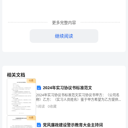
的
佣
人》
更多完整内容
有
继续阅读
感
这
个
故
相关文档
事
付费
2024年实习协议书标准范文
的
2024年实习协议书标准范文实习协议书甲方：（公司名
称）乙方：（实习人员姓名）鉴于甲方希望为乙方提供
主
实习机会，乙方愿意接受甲方的指导和培训，双方在平
1
阅读
0
收藏
等、互惠互利的基础上，达成以下协议：第一条 实习内
人
容
付费
公
党风廉政建设警示教育大会主持词