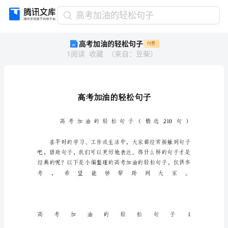
高
高考加油的轻松句子
考
高考加油的轻松句子
付费
加
1
阅读
收藏
（
来自
：
豆柴
）
油
的
轻
松
句
子
高