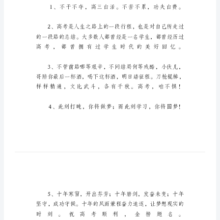
考
加
油
的
轻
松
句
子
高
考
加
油
的