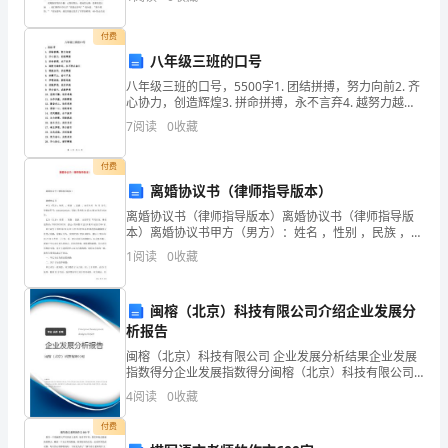
以
但令我最敬佩的还是你——符杨。 我敬佩你得乐于
更
付费
八年级三班的口号
好
八年级三班的口号，5500字1. 团结拼搏，努力向前2. 齐
心协力，创造辉煌3. 拼命拼搏，永不言弃4. 越努力越幸
地
运，永不停止奋斗5. 精诚合作，共创辉煌6. 拼搏不止，
7
阅读
0
收藏
奋斗不息7. 梦想启航，扬帆
表
付费
达。
离婚协议书（律师指导版本）
那
离婚协议书（律师指导版本）离婚协议书（律师指导版
本）离婚协议书甲方（男方）：姓名 ，性别 ，民族 ，出
什
生年月 年 月 日生，身份证件号：5XXXXXXXXXXXX，住
1
阅读
0
收藏
址：贵州省XX县X
么
闽榕（北京）科技有限公司介绍企业发展分
样
析报告
的
闽榕（北京）科技有限公司 企业发展分析结果企业发展
指数得分企业发展指数得分闽榕（北京）科技有限公司
句
综合得分说明：企业发展指数根据企业规模、企业创
4
阅读
0
收藏
新、企业风险、企业活力四个维度对企业发展情况进行
评价。
子
付费