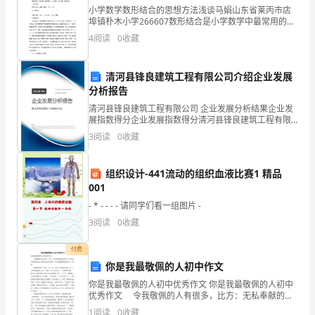
接
小学数学数形结合的思想方法浅谈马娟山东省莱丙市店
触
埠镇朴木小学266607数形结合是小学数学中最常用的一
种数学思想方法。数形结合思想的实质就是通过数与形
4
阅读
0
收藏
之间的相互转化，相互滲透，把复杂难懂的的数量关
到
系，
句
清河县锋良建筑工程有限公司介绍企业发展
分析报告
子
清河县锋良建筑工程有限公司 企业发展分析结果企业发
吧，
展指数得分企业发展指数得分清河县锋良建筑工程有限
公司综合得分说明：企业发展指数根据企业规模、企业
3
阅读
0
收藏
创新、企业风险、企业活力四个维度对企业发展情况进
借
行评
助
组织设计-441流动的组织血液比赛1 精品
001
句
- * - - - - 请同学们看一组图片 -
子，
3
阅读
0
收藏
我
付费
你是我最敬佩的人初中作文
们
你是我最敬佩的人初中优秀作文 你是我最敬佩的人初中
可
优秀作文 令我敬佩的人有很多，比方：无私奉献的保
洁阿姨；为人民效劳的警察叔叔；兢兢业业的老师等。
1
阅读
0
收藏