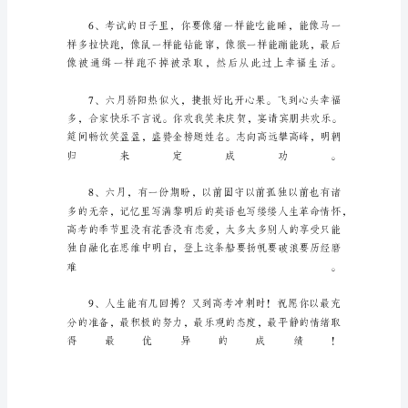
轻
松
句
子
（精
选
210
句）
在
平
时
的
学