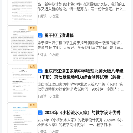
6.
高一新学期计划表(七篇)时间流逝得如此之快，我们的工
啦。
作又迈入新的阶段，请一起努力，写一份计划吧。什么
样的计划才是有效的呢？下面是小编为大家带来的计划
人
1
阅读
0
收藏
书优秀范文，希望大家可以喜欢。高一新学期计划表篇
一以
生
7.
付费
勇于担当演讲稿
没
勇于担当演讲稿中学生勇于担当演讲稿一 敬爱的老师，
有
亲爱的 同学们：大家好。今天我们演讲的题目是《敢于
8.
担当。为命运掌舵》。说起担当这个词，大家会不可能
6
阅读
0
收藏
停
觉得离自己很遥远，觉得自 己都还是被担当的对象，又
何
靠
付费
重庆市江津田家炳中学物理北师大版八年级
9.
（下册）第七章运动和力综合测评试卷（解析
站，
版）
重庆市江津田家炳中学物理北师大版八年级（下册）第
最
七章运动和力综合测评 考试时间：90分钟；命题人：教
研组考生注意：1、本卷分第I卷（选择题）和第Ⅱ卷（非
1
阅读
0
收藏
重
选择题）两部分，满分100分，考试时间90分钟2
付费
要
2024年《小桥流水人家》的教学设计优秀
模板,内容仅供参考
的
2024年《小桥流水人家》的教学设计优秀 2024年《小
桥流水人家》的教学设计优秀1 一、教学目标： 1、
是
认识“潺潺、粼粼、婀娜、螃蟹、横跨、浮现、日出而
2
阅读
0
收藏