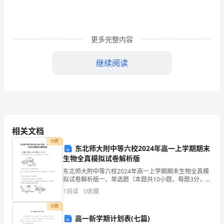
的，
还
更多完整内容
是
收
继续阅读
获
甚
3.
微
的，
相关文档
付费
4.
他
东北师大附中等六校2024年高一上学期期末
生物全真模拟试卷解析版
毕
东北师大附中等六校2024年高一上学期期末生物全真模
拟试卷解析版一、单选题（本题共10小题，每题3分，共
竟
5.
30分）1、如图为细胞分裂某一时期，下列有关此图的叙
1
阅读
0
收藏
述中，不正确的是A．细胞中的中心体⑨，与纺锤
过
付费
去
高一新学期计划表(七篇)