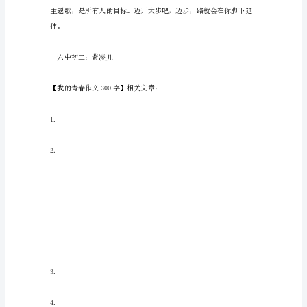
青
春
作
文
300
字
昨
日，
无
厉，努力谱写一首动人的歌。
论
色
调
是
伸。