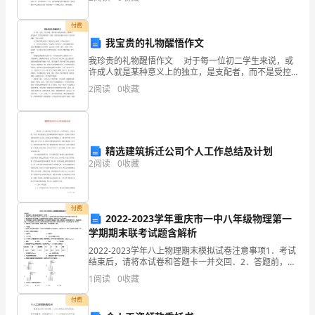
作、日入而息、守望相助”等词语； 2、正
今
付费
天。
我宝贵的礼物醒悟作文
我珍贵的礼物醒悟作文 对于每一位初二学生来说，或
罗
许成人就是某种意义上的独立，是支配者，而不是受控
制者，因此，我们向往成熟.但对于它真正的理解，又有
2
阅读
0
收藏
兰
多少呢? 对于同样的热血青年，我相信自己就是一
说：
“唯
精选建筑拆迁公司个人工作总结及计划
2
阅读
0
收藏
有
埋
付费
头，
2022-2023学年重庆市一中八年级物理第一
学期期末联考试题含解析
才
2022-2023学年八上物理期末模拟试卷注意事项1．考试
结束后，请将本试卷和答题卡一并交回．2．答题前，请
能
务必将自己的姓名、准考证号用0．5毫米黑色墨水的签
1
阅读
0
收藏
字笔填写在试卷及答题卡的规定位置．3．请认
出
付费