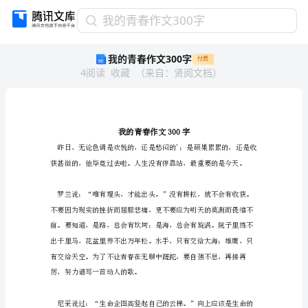
我
我的青春作文300字
的
我的青春作文300字
付费
青
4
阅读
收藏
（
来自
：
贤阅文档
）
春
作
文
300
字
我
的