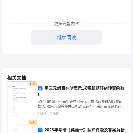
稿
多
篇
更多完整内容
3
继续阅读
分
钟
每
个
相关文档
人
付费
用三元组表存储表示,求稀疏矩阵M转置函数
的
T
赢得更多的喝彩!
性
实验目的采用三元组表存储表示，求稀疏矩阵M转置函
数T实验内容编程序并上机调试运行。采用三元组表存储
表示，求稀疏矩阵M转置函数T编写程序//采用三元组表
格
4
阅读
0
收藏
存储表示，求稀疏矩阵M转置函数T#include<
中，
付费
2023年考研《英语一》翻译真题及答案解析
面引路的旗帜!