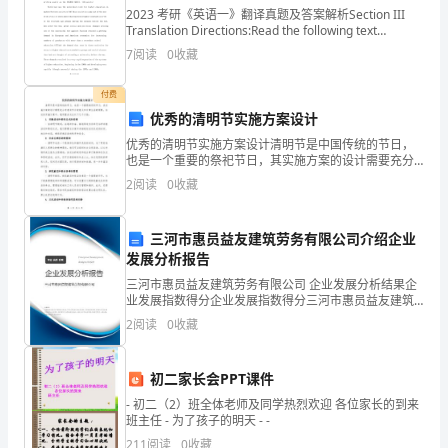
都
2023 考研《英语一》翻译真题及答案解析Section III
Translation Directions:Read the following text
有
carefully and then t
7
阅读
0
收藏
某
付费
些
谢谢大家!
优秀的清明节实施方案设计
无
各位老师，同学们:
优秀的清明节实施方案设计清明节是中国传统的节日，
也是一个重要的祭祀节日，其实施方案的设计需要充分
法
考虑到节日的意义和日常生活的需要。在这份实施方案
大家下午好!
2
阅读
0
收藏
中，我将重点关注以下几个方面：1. 宗教活动和祭祀仪
让
式的
三河市惠员益友建筑劳务有限公司介绍企业
人
发展分析报告
理
三河市惠员益友建筑劳务有限公司 企业发展分析结果企
业发展指数得分企业发展指数得分三河市惠员益友建筑
解
劳务有限公司综合得分说明：企业发展指数根据企业规
2
阅读
0
收藏
模、企业创新、企业风险、企业活力四个维度对企业发
的
展情
初二家长会PPT课件
局
- 初二（2）班全体老师及同学热烈欢迎 各位家长的到来
部，
班主任 - 为了孩子的明天 - -
211
阅读
0
收藏