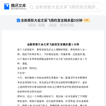
全
全新表彰大会文采飞扬的发言稿多篇3分钟
新
全新表彰大会文采飞扬的发言稿多篇3分钟
付费
表
3
阅读
收藏
（
来自
：
贤阅文档
）
彰
大
会
文
采
飞
扬