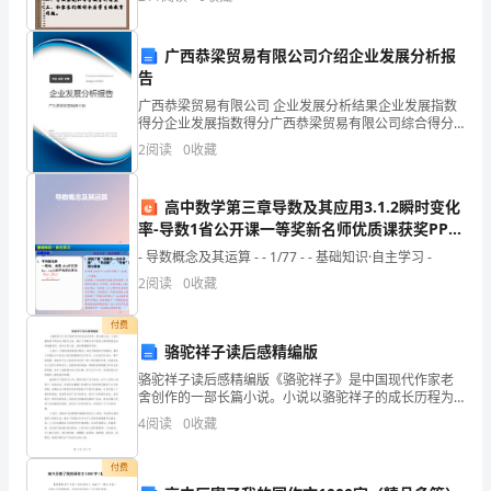
再
完
广西恭梁贸易有限公司介绍企业发展分析报
告
美
广西恭梁贸易有限公司 企业发展分析结果企业发展指数
的
得分企业发展指数得分广西恭梁贸易有限公司综合得分
说明：企业发展指数根据企业规模、企业创新、企业风
2
阅读
0
收藏
人
险、企业活力四个维度对企业发展情况进行评价。该企
业的
也
高中数学第三章导数及其应用3.1.2瞬时变化
率-导数1省公开课一等奖新名师优质课获奖PPT
一
课件
- 导数概念及其运算 - - 1/77 - - 基础知识·自主学习 -
样。
2
阅读
0
收藏
因
付费
此
骆驼祥子读后感精编版
骆驼祥子读后感精编版《骆驼祥子》是中国现代作家老
不
舍创作的一部长篇小说。小说以骆驼祥子的成长历程为
主线，揭示了封建社会中底层人物的艰难生活和残酷现
4
阅读
0
收藏
好
实。读完这部小说，我深感震撼和思考。小说以一只被
奴役的骆
苛
付费