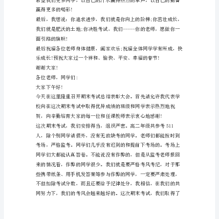
新
表
彰
大
会
文
采
飞
扬
的
发
言