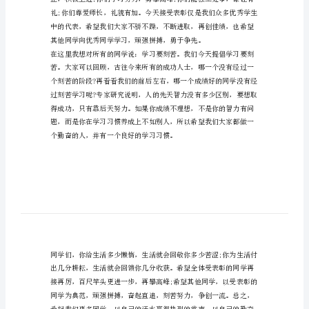
的
钟，借鉴。
发
各位老师、同学们：
言
大家好!
稿
多
篇
级和同学表示热烈祝贺!
3
分
钟
全