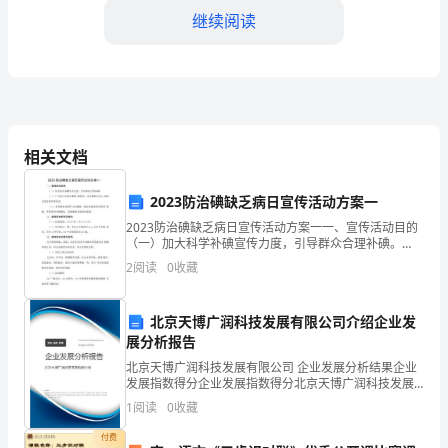
继续阅读
全
生
产
管
相关文档
理
考
2023防治碘缺乏病日宣传活动方案一
5.安全生产监管
2023防治碘缺乏病日宣传活动方案一一、宣传活动目的
评
（一）加大科学补碘宣传力度，引导群众合理补碘。
（二）广泛深入宣传补碘的'重要性，以及碘缺乏对儿 童
2
阅读
0
收藏
的
智力发育的严重危害。（三）普及碘盐是保护人民健
康、
具
北京天博广润科技发展有限公司介绍企业发
体
展分析报告
三、考评要求
北京天博广润科技发展有限公司 企业发展分析结果企业
实
发展指数得分企业发展指数得分北京天博广润科技发展
有限公司综合得分说明：企业发展指数根据企业规模、
1
阅读
0
收藏
施
企业创新、企业风险、企业活力四个维度对企业发展情
况进
付费