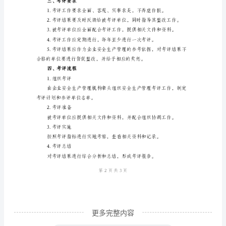
细
则
一、
3.安全生产设施
概
述
本
患；
细
则
4.事故隐患排查整治
旨
在
制
定
更多完整内容
安