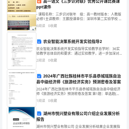
细
高一语文《三步识对联》优秀公开课比赛课
ppt课件
则，
- 课程名称：三步识对联年 级：高一教材版本：人教版
必修1主讲教师：王鹏授课单位：深圳市第二实验学校 -
以
课程名称：三步识对联 - 一、感知：人
6
阅读
0
收藏
确
保
农业智能决策系统开发实验指导2
四、考评流程
农业智能决策系统开发实验指导实验教学总学时：36实
企
验教学总体目的和要求：通过实验教学，进一步加深对
1.组织考评
知识库与推理机、数据仓库、遗传算法、决策树、神经
业
2
阅读
0
收藏
网络、遗传算法等有关概念和技术的理解和认识；熟悉
和掌握
安
2024年广西壮族桂林市平乐县恭城瑶族自治
考评计划和参评单位名单。
全
县中级经济师《旅游经济实务》预测密卷及答案
2.考评准备
2024年广西壮族桂林市平乐县恭城瑶族自治县中级经济
生
师《旅游经济实务》预测密卷及答案 第1题：单选题(本
题1分)旅行社营销管理的首要功能是（ ）。A.提高利润
产
1
阅读
0
收藏
B.开拓市场C.发现和了解旅游需求D
3.考评实施
管
湖州市悦兴塑业有限公司介绍企业发展分析
报告
理
湖州市悦兴塑业有限公司 企业发展分析结果企业发展指
4.考评总结