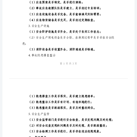
细
则
等。
安
二、考评指标
全
1.安全管理体系
生
产
管
理
考
评
2.应急管理
实
施