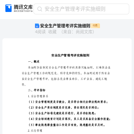
安
安全生产管理考评实施细则
全
安全生产管理考评实施细则
付费
生
4
阅读
收藏
（
来自
：
尚阅文库
）
产
管
理
考
评
实
一、概述
施