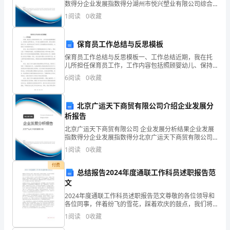
工
数得分企业发展指数得分湖州市悦兴塑业有限公司综合
得分说明：企业发展指数根据企业规模、企业创新、企
1
阅读
0
收藏
作
业风险、企业活力四个维度对企业发展情况进行评价。
该企
的
保育员工作总结与反思模板
规
保育员工作总结与反思模板一、工作总结近期，我在托
儿所担任保育员工作，工作内容包括照顾婴幼儿、保持
范
幼儿园环境卫生、参与幼儿园教育活动等。通过这段时
6
阅读
0
收藏
间的工作，我深刻体会到了保育员工作的重要性和具体
要求，也
化、
北京广运天下商贸有限公司介绍企业发展分
科
析报告
学
北京广运天下商贸有限公司 企业发展分析结果企业发展
指数得分企业发展指数得分北京广运天下商贸有限公司
化
综合得分说明：企业发展指数根据企业规模、企业创
1
阅读
0
收藏
新、企业风险、企业活力四个维度对企业发展情况进行
评价。
和
付费
总结报告2024年度通联工作科员述职报告范
持
文
2024年度通联工作科员述职报告范文尊敬的各位领导和
续
各位同事，伴着纷飞的雪花，踩着欢庆的鼓点，我们将
牛年的辉煌成就尘封于历史的档卷，迎来了2024年灿烂
1
阅读
0
收藏
性。
的阳光，我无比高兴和自豪。作为一名从事通联工作的