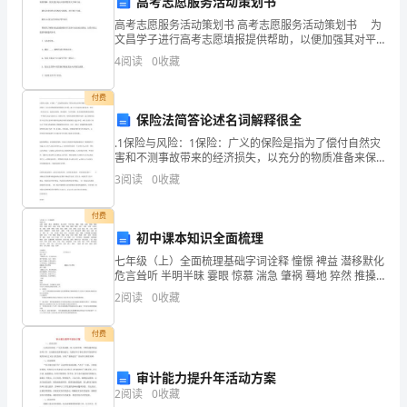
案，
高考志愿服务活动策划书
高考志愿服务活动策划书 高考志愿服务活动策划书 为
物
文昌学子进行高考志愿填报提供帮助，以便加强其对平
根据
物
管
条例
第
条的物
管
规定
物
管
行志愿政策的理解，使其更好地认识到理想的大学和专
业
4
阅读
0
收藏
业。 通过各省份的文昌校友交流群，进行线上交流
企
付费
指
聘物
务企
由
物
务企
按
物
是
业主通过选
业服
业，
业主和
业服
业
照
保险法简答论述名词解释很全
业
.1保险与风险：1保险：广义的保险是指为了偿付自然灾
备
害和不测事故带来的经济损失，以充分的物质准备来保
务合
约定
对
的
备
关场
修
养护
服
同
，
房屋及配套
设施设
和相
地进行维
、
障社会牢固，建立专门用途的后备基金的一种经济活动
3
阅读
0
收藏
方式，包括社会保险、商业保险、与合作保险。狭义的
案
保险
管
护物
管
内的
境
生
关
序的活
付费
了。
理，维
业
理区域
环
卫
和相
秩
初中课本知识全面梳理
那
七年级（上）全面梳理基础字词诠释 憧憬 裨益 潜移默化
危言耸听 半明半昧 霎眼 惊慕 湍急 肇祸 蓦地 猝然 推搡
么
徜徉 浩淼 折戟 嵯峨 婵娟 雕镂 镌刻
2
阅读
0
收藏
也
付费
就
审计能力提升年活动方案
是
2
阅读
0
收藏