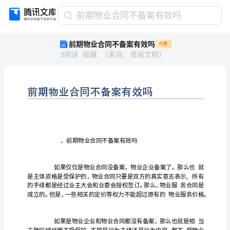
前
前期物业合同不备案有效吗
期
前期物业合同不备案有效吗
付费
物
3
阅读
收藏
（
来自
：
贤阅文档
）
业
合
同
不
备
案
有