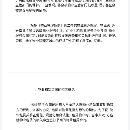
效
吗
前
期
物
业
合
同
不
备
案
有