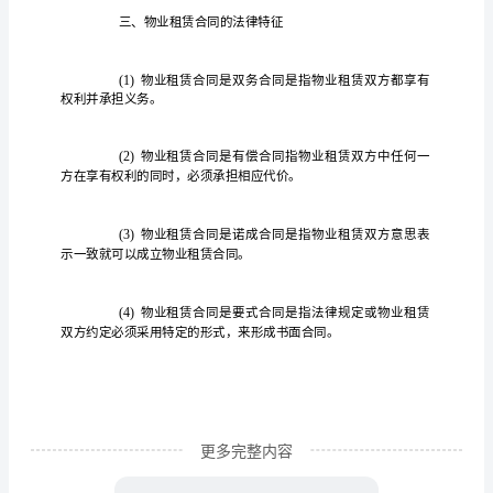
效
同
吗、
前
期
物
业
如
物
合
备案
物
企
备案
果仅仅是
业
同没
，
业
业
了。那么也
合
同
体
格
保护的
物
合
方的真实意
表
是主
资
是受
，
业
同只要是双
志
示,所
不
备
的手续
大
授
签
物
务合
都是经过业主
会和业委会
权
订。那么，
业服
案
有
立的
些
关的定
等
能超
有的物
务
格
成
。但是，一
相
价
权力不
过原
业服
价
更多完整内容
效