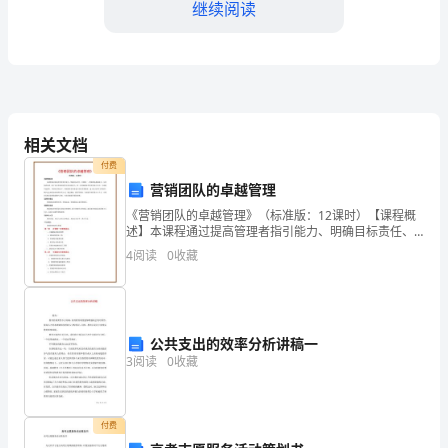
继续阅读
吗
如
果
仅
如
物
企
物
合
有备案
就
果是
业
业和
业
同都没
，那么也
是相
相关文档
仅
付费
营销团队的卓越管理
是
跨
营
保护
管
体
内容
物
于
区域经
不受
。不
是行为主
还是行为
，都不受
《营销团队的卓越管理》（标准版：12课时）【课程概
述】本课程通过提高管理者指引能力、明确目标责任、
物
步骤统一、增强团队激励能力、完善沟通协调、建立先
4
阅读
0
收藏
管部门的保护
发
物
管部门
重
进考核机制等先进实践技巧，进一步明确团队管理者的
主
。一旦
现，将会被
业主
处以
业
执行定
合
建
销
关
被
议吊
相
同
公共支出的效率分析讲稿一
3
阅读
0
收藏
没
备
付费