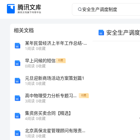
安
全
相关文档
安全生产调度
生
某年民营经济上半年工作总结-总结
产
1
阅读
0
收藏
早上问候的短信
调
付费
0
阅读
0
收藏
度
元旦迎新商场活动方案策划篇1
1
阅读
0
收藏
制
高中物理受力分析专题习题小练改
付费
3
阅读
0
收藏
度
集资房买卖合同【精选】
安
4
阅读
0
收藏
全
北京高保龙星管理顾问有限责任公司介绍企业发展分析报告
1
阅读
0
收藏