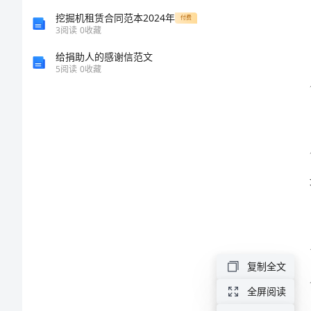
生
挖掘机租赁合同范本2024年
付费
产
3
阅读
0
收藏
调
给捐助人的感谢信范文
5
阅读
0
收藏
度
进行。
制
度
是
行。
指
企
业
制
复制全文
定
全屏阅读
的
妥善