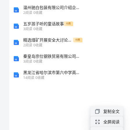
《综
温州驰白包装有限公司介绍企业发展分析报告
考
2
阅读
0
收藏
合
五岁孩子听的童话故事
付费
3
阅读
0
收藏
素
精选煤矿开展安全大讨论的思想认识
付费
2
阅读
0
收藏
质》
A．扁鹊
秦皇岛宗仕钢铁贸易有限公司介绍企业发展分析报告
过
3
阅读
0
收藏
B．华佗
黑龙江省哈尔滨市第六中学高一英语下学期期末考试试题
关
C．张仲景
14
阅读
0
收藏
检
D．孙思邈
测
复制全文
试
全屏阅读
题