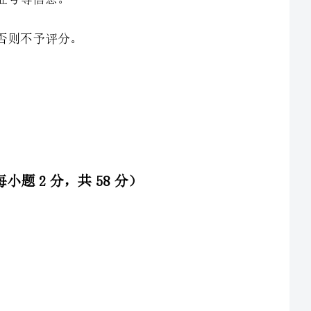
老师，特别重视外出学习，一有机会就向其他老师取经，
观摩别人的课堂，反思自己的教学方法，努力提高教育教学水平。这说明段老师具有（）。