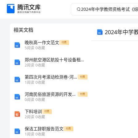
2024
年
相关文档
2024年中
中
晚秋高一作文范文
付费
学
5
阅读
0
收藏
教
郑州航空港区航投十号设备租赁有限公司介绍企业发展分析报告
2
阅读
0
收藏
师
第四次月考滚动检测卷-河南开封市金明中学数学人教版七年级下册不等式与不等式组专题训练试卷（详解版）
付费
注意事项：
1
阅读
0
收藏
资
河南民俗旅游资源的开发策略研究_河南民俗文化
付费
0
阅读
0
收藏
格
下料培训
付费
考
2
阅读
0
收藏
保洁工辞职报告范文
付费
试
1
阅读
0
收藏
姓