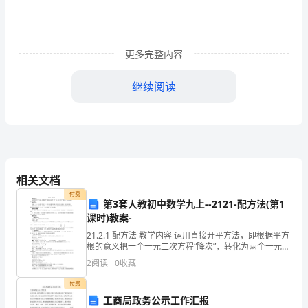
精
心
推
更多完整内容
荐
继续阅读
的
爱
国
励
相关文档
志
付费
国家为社会做了什么！
第3套人教初中数学九上--2121-配方法(第1
课时)教案-
演
21.2.1 配方法 教学内容 运用直接开平方法，即根据平方
讲
根的意义把一个一元二次方程“降次”，转化为两个一元一
次方程． 教学目标 理解一元二次方程“降次”──转化的数
2
阅读
0
收藏
作
学思想，
付费
文
工商局政务公示工作汇报