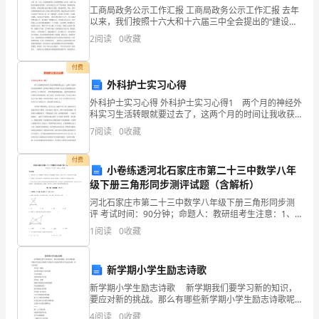
范
工商局政务公示工作汇报 工商局政务公示工作汇报 去年
以来，我们按照十六大和十六届三中全会提出的“建设社
会主义政治文明、深化行政管理体制改革”的总体要求，
文
个共同的名字中华优秀儿女！
2
阅读
0
收藏
认真贯彻上级局关于开展政务公示工作的指导意见，结
内
付费
容，
外科护士实习心得
外科护士实习心得 外科护士实习心得1 两个月的神经外
希
科实习生活转眼就要过去了，这两个月的时间让我收获
颇丰。虽然每天都是忙忙碌碌，但是让我觉得很充实，
7
阅读
0
收藏
望
也学到了不少的东西。 神外的病种错综复杂，包括车祸
能
付费
小卷练透河北石家庄市第二十三中数学八年
够
级下册三角形同步测评试题（含解析）
河北石家庄市第二十三中数学八年级下册三角形同步测
对
评 考试时间：90分钟；命题人：教研组考生注意：1、
本卷分第I卷（选择题）和第Ⅱ卷（非选择题）两部分，满
1
阅读
0
收藏
您
分100分，考试时间90分钟2、答卷前，考生务必
有
新学期小学生励志诗歌
所
新学期小学生励志诗歌 新学期我们要学习新的知识，
要应对新的挑战。那么有哪些新学期小学生励志诗歌呢?
帮
下面是给大家的新学期小学生励志诗歌，供大家参阅!
4
阅读
0
收藏