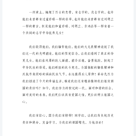
的
作
文
导
语：
以
下
是
聘
才
为
大
家