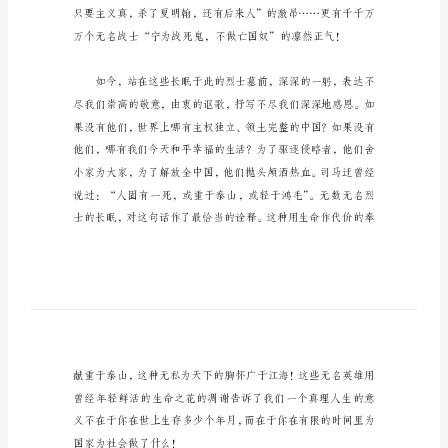
稿
内容，希望能够对您有所帮助。
的
爱国励志演讲作文
作
文
201x
写
爱
国
演
讲
稿