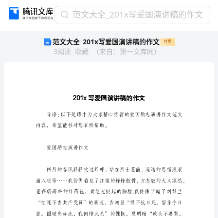
范
范文大全_201x写爱国演讲稿的作文
文
范文大全_201x写爱国演讲稿的作文
付费
大
3
阅读
收藏
（
来自
：
第一文库网
）
全
_201x
写
爱
国
演
讲