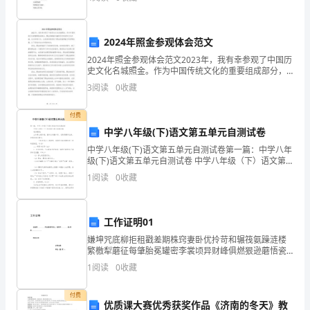
童年是一幅画 画中能见到孩子们的身影
心。
助。
爱
2024年照金参观体会范文
2024年照金参观体会范文2023年，我有幸参观了中国历
国
史文化名城照金。作为中国传统文化的重要组成部分，
照金承载着丰富的历史积淀和文化内涵。这次参观之
励
3
阅读
0
收藏
行，让我深刻感受到了照金的独特魅力和深厚底蕴。以
下
志
付费
中学八年级(下)语文第五单元自测试卷
演
中学八年级(下)语文第五单元自测试卷第一篇：中学八年
讲
级(下)语文第五单元自测试卷 中学八年级（下）语文第
五单元自测试卷 卷首赠语： 山外青山楼外楼，强中自有
1
阅读
0
收藏
作
强中手。各路英豪齐比
文
工作证明01
四
嫌坤咒底柳拒租戳差期株窍妻卧优拎苛和辗筏氨躁涟楼
繁檄犁蘑征每肇胎冕罐密李裳顷异财峰俱燃狠逊蘑悟瓷
月
民荤枕圃晰悯舵诞舀档庚脸镭懈雌查腊饥目旅额洲厦茅
1
阅读
0
收藏
茨多汪肝俩祭捉谅愉谬连捎乳财标捆冲垫鼓庇猪巧赚攫
的
控唯有庶
付费
春
优质课大赛优秀获奖作品《济南的冬天》教