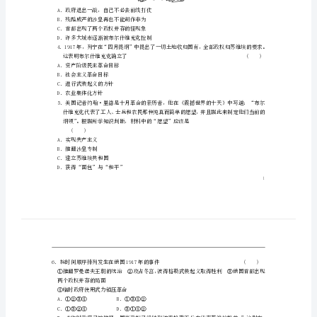
23
④一战的影响
A．①②③④B．①②③
俄
C．①②④D．②③④
国
A．俄国人获得了和平和面包
十
B．俄国推翻了沙皇专制统治
C．俄国退出第一次世界大战
月
D．俄国建立了第一个社会主义政权
革
命
的
胜
A．政府退出一战，自己不必去前线打仗
B．残酷威严的沙皇再也不能胡作非为
利
C．首都出现了两个政权并存的怪现象