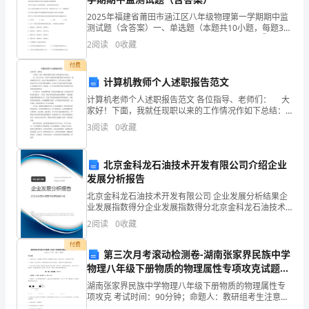
利
②冲破了世界帝国主义的阵线
2025年福建省莆田市涵江区八年级物理第一学期期中监
测试题（含答案）一、单选题（本题共10小题，每题3
③开创了国际社会主义运动的新局面
一、
分，共30分）1、下列关于声的说法，正确的是①太空
2
阅读
0
收藏
④鼓舞了民族解放运动的发展
中宇航员能对话，说明声音可在真空中传播②倒车雷达
选
A．①③B．①②④
付费
计算机教师个人述职报告范文
C．②③④D．①②③④
择
二、非选择题
计算机老师个人述职报告范文 各位指导、老师们： 大
家好！下面，我就任现职以来的工作情况作如下总结：
题
9．阅读右图：
男，1970年出生，1990年于湖州师专数学教育专业毕
3
阅读
0
收藏
请回答：
业后，被分配到官堂中学，1996年调动
1．
列
北京金科龙石油技术开发有限公司介绍企业
发展分析报告
(3)这幅漫画说明了十月革命的什么作用？
宁
北京金科龙石油技术开发有限公司 企业发展分析结果企
业发展指数得分企业发展指数得分北京金科龙石油技术
说：
开发有限公司综合得分说明：企业发展指数根据企业规
2
阅读
0
收藏
模、企业创新、企业风险、企业活力四个维度对企业发
“与
展情
付费
第三次月考滚动检测卷-湖南张家界民族中学
个
物理八年级下册物质的物理属性专项攻克试题
别
（含答案解析版）
湖南张家界民族中学物理八年级下册物质的物理属性专
项攻克 考试时间：90分钟；命题人：教研组考生注意：
1、本卷分第I卷（选择题）和第Ⅱ卷（非选择题）两部