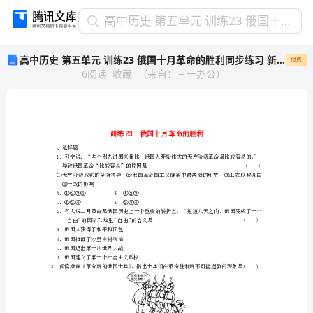
高
高中历史 第五单元 训练23 俄国十月革命的胜利同步练习 新人教版必修1
中
高中历史 第五单元 训练23 俄国十月革命的胜利同步练习 新人教版必修1
付费
历
6
阅读
收藏
（
来自
：
三一办公
）
史
第
五
单
元
训
一、选择题
练