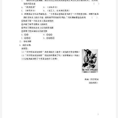
D．许多大城市逐渐被布尔什维克党控制
同
步
A．资产阶级民主革命目标
B．社会主义革命目标
练
C．进行武装起义的方针
D．农业集体化方针
习
新
人
()
A．实现共产主义
教
B．推翻沙皇专制
C．建立苏维埃共和国
版
D．获得“面包”与“和平”
必