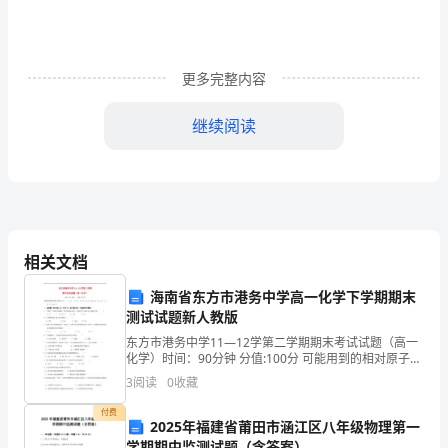
修
1
更多完整内容
训
练
继续阅读
23
俄
两个政权并存的局面
国
④临时政府使用武力镇压革命
A．①②③④B．①③④②
十
相关文档
C．①③②④D．③①④②
月
海南省东方市港务中学高一化学下学期期末
测试试题新人教版
革
东方市港务中学11—12学第二学期期末考试试题（高一
A．“四月提纲”B．《土地法令》
化学）时间：90分钟 分值:100分 可能用到的相对原子质
命
量：H：1 C：12 N：14 O：16 Na：23 Mg：24 Al
3
阅读
0
收藏
的
付费
2025年福建省莆田市涵江区八年级物理第一
胜
学期期中监测试题（含答案）
①取得了第一次社会主义革命的胜利