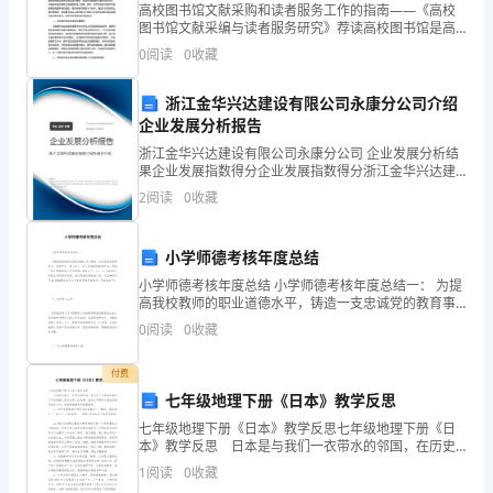
读
是
高校图书馆文献采购和读者服务工作的指南——《高校
图书馆文献采编与读者服务研究》荐读高校图书馆是高
等教育机构的重要学术支持平台，承担着为师生提供图
谷
0
阅读
0
收藏
书文献资源、实施读者服务的重要职责。在日益发展的
数字化时
子
浙江金华兴达建设有限公司永康分公司介绍
企业发展分析报告
上
浙江金华兴达建设有限公司永康分公司 企业发展分析结
仓
果企业发展指数得分企业发展指数得分浙江金华兴达建
设有限公司永康分公司综合得分说明：企业发展指数根
2
阅读
0
收藏
的
据企业规模、企业创新、企业风险、企业活力四个维度
对企
时
小学师德考核年度总结
候
小学师德考核年度总结 小学师德考核年度总结一： 为提
高我校教师的职业道德水平，铸造一支忠诚党的教育事
了。
业、热爱学生、悉心育人、让人民满意的教师队伍。根
0
阅读
0
收藏
据上级主管教育部门文件精神，本着公平、
年
付费
成
七年级地理下册《日本》教学反思
七年级地理下册《日本》教学反思七年级地理下册《日
的
本》教学反思 日本是与我们一衣带水的邻国，在历史
上日本曾经做过对不起我国人民和世界人民的事，因此
丰
1
阅读
0
收藏
这节课除了要完成教学目标以外，还要渗透德育和情感