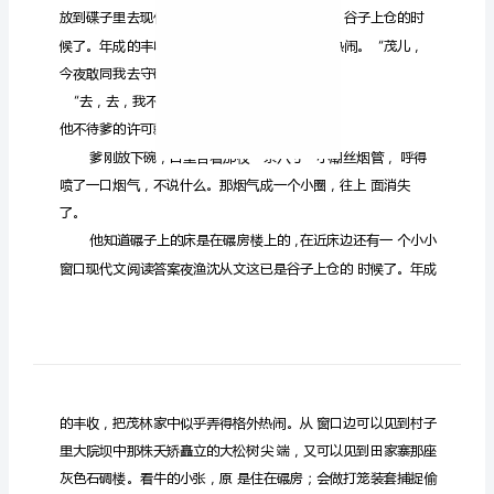
从
文
这
已
是
谷
子
上
仓