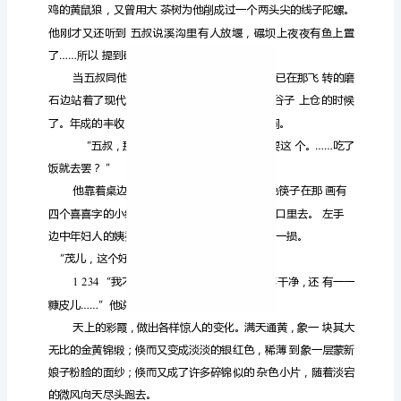
的
时
候
了。
年
成
的
丰
收，
团湿痕。
把