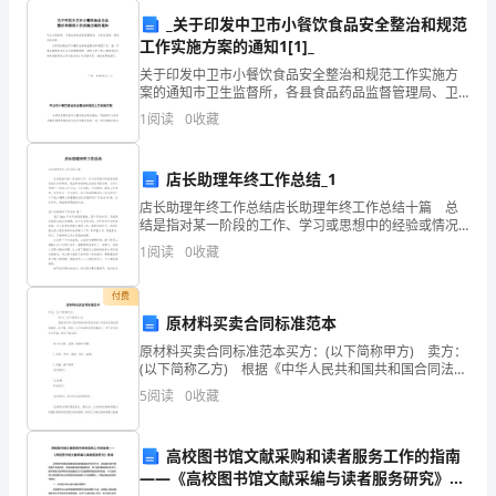
代
_关于印发中卫市小餐饮食品安全整治和规范
文
工作实施方案的通知1[1]_
关于印发中卫市小餐饮食品安全整治和规范工作实施方
阅
案的通知市卫生监督所，各县食品药品监督管理局、卫
生监督所，局机关各科室：为切实加强全市小餐饮食品
读
1
阅读
0
收藏
安全整治和规范工作，进一步落实餐饮食品安全分类管
理制度，
答
店长助理年终工作总结_1
案
店长助理年终工作总结店长助理年终工作总结十篇 总
结是指对某一阶段的工作、学习或思想中的经验或情况
夜
进行分析研究，做出带有规律性结论的书面材料，它可
1
阅读
0
收藏
以明确下一步的工作方向，少走弯路，少犯错误，提高
渔
工
付费
沈
原材料买卖合同标准范本
了。
从
原材料买卖合同标准范本买方：(以下简称甲方) 卖方：
(以下简称乙方) 根据《中华人民共和国共和国合同法》
及相关法律法规的规定，在平等、自愿、公平和诚实信
文
5
阅读
0
收藏
用的基础上，甲乙双方经充分协商，
这
高校图书馆文献采购和读者服务工作的指南
已
——《高校图书馆文献采编与读者服务研究》荐