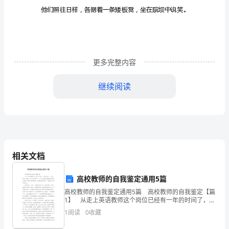
茂
林
家
更多完整内容
中
继续阅读
似
乎
弄
相关文档
得
高校教师的自我鉴定通用5篇
格
高校教师的自我鉴定通用5篇 高校教师的自我鉴定【篇
1】 从走上英语教师这个岗位已经有一年的时间了，在
这一年里，我努力工作和不断学习，工作上取得比较理
现
1
阅读
0
收藏
想的成绩，自身的知识面也得到提高，思想觉悟更加