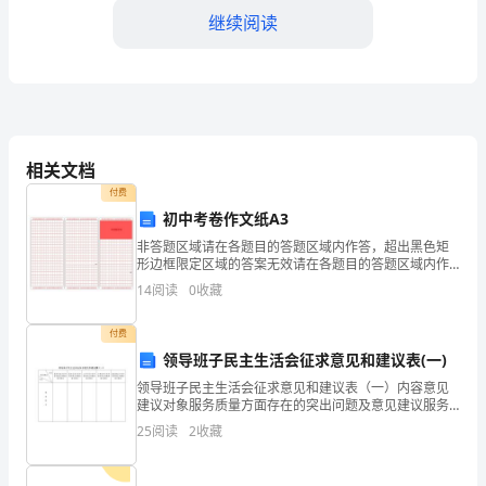
秀
继续阅读
一、
教
学
目
相关文档
-创设情景，解决实际问题。
标
付费
初中考卷作文纸A3
2.第二周：数与数的减法运算
1.
非答题区域请在各题目的答题区域内作答，超出黑色矩
形边框限定区域的答案无效请在各题目的答题区域内作
掌
答，超出黑色矩形边框限定区域的答案无
14
阅读
0
收藏
效.800111wrwrwwrwrw.请在各题目的答题区域内作
握
-创设情景，解决实际问题。
答，超
付费
数
领导班子民主生活会征求意见和建议表(一)
学
领导班子民主生活会征求意见和建议表（一）内容意见
3.第三周：数的乘法运算
建议对象服务质量方面存在的突出问题及意见建议服务
运
态度方面存在的突出问题及意见建议工作作风方面存在
25
阅读
2
收藏
的突出问题及意见建议办事效率方面存在的突出问题及
意见建议
算