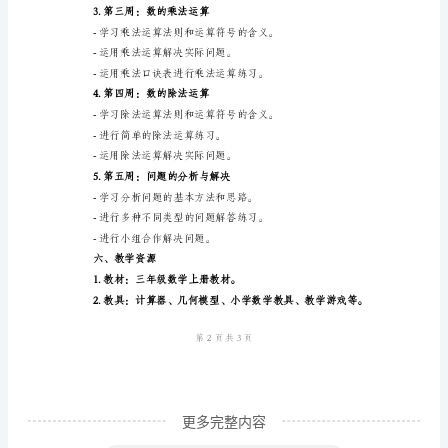
年
级
运算的过程。
数
学
过程，培养学生的团队意识。
上
册
数学的应用，提高学习的积极性。
教
四、教学安排
学
1.第一周：数与数的加法运算
工
作
计
划
优
更多完整内容