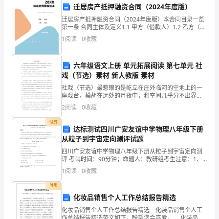
-运用乘法运算解决实际问题。
符
迁居房产抵押融资合同（2024年度版）
迁居房产抵押融资合同（2024年度版）本合同目录一览
号
第一条 合同主体及定义1.1 甲方（借款人）1.2 乙方（贷
款人）1.3 丙方（房产转让方）1.4 丁方（房产接收方）
4.第四周：数的除法运算
的
1
阅读
0
收藏
第二条 贷款金额及用途2.1
含
六年级语文上册 单元拓展阅读 第七单元 社
义
戏（节选）素材 新人教版 素材
-进行简单的除法运算练习。
社戏（节选）最惹眼的是屹立在庄外临河的空地上的一
和
-运用除法运算解决实际问题。
座戏台，模胡在远处的月夜中，和空间几乎分不出界
限，我疑心画上见过的仙境，就在这里出现了。这时船
用
2
阅读
0
收藏
走得更快，不多时，在台上显出人物来，红红绿绿的
5.第五周：问题的分析与解决
动，近台的河
付费
法。
达标测试四川广安友谊中学物理八年级下册
从粒子到宇宙定向测评试题
2.
四川广安友谊中学物理八年级下册从粒子到宇宙定向测
熟
评 考试时间：90分钟；命题人：教研组考生注意：1、
本卷分第I卷（选择题）和第Ⅱ卷（非选择题）两部分，满
-进行小组合作解决问题。
1
阅读
0
收藏
练
分100分，考试时间90分钟2、答卷前，考生务必
付费
六、教学资源
掌
化妆品销售个人工作总结报告精选
1.教材：三年级数
握
化妆品销售个人工作总结报告精选 化装品销售个人工
作总结报告精选范文如下，盼望您会喜爱。 化装品销