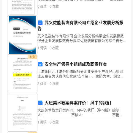
售个人工作总结报告精选【一】 时间转瞬即逝，不知
加
0
阅读
0
收藏
不觉地到了年底。但是我仍旧清楚的记得，当xx
法
武义佐能装饰有限公司介绍企业发展分析报
和
告
减
武义佐能装饰有限公司 企业发展分析结果企业发展指数
得分企业发展指数得分武义佐能装饰有限公司综合得分
说明：企业发展指数根据企业规模、企业创新、企业风
法
1
阅读
0
收藏
险、企业活力四个维度对企业发展情况进行评价。该企
业的
的
付费
安全生产领导小组组成及职责样本
计
上港集团九江港务船舶服务分企业安全生产领导小组组
成及职责为认真落实实施“安全第一、预防为主、综合治
算
理、友好发展”安全工作方针，加强安全生产管理和监
2
阅读
0
收藏
督，确保本企业安全生产正常运行，分企业成立以经理
方
为组长
法。
大班美术教案详案评价：风中的我们
3.
大班美术教案详案评价：风中的我们（学习版）编制
人：__________________审核人：__________________审批
了
人：__________________编制学校：________
1
阅读
0
收藏
解