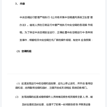
系
统
应
急
处
、适用范围
2
理
预
商场内所有空调设备及其相关管道
案
中
、内容
3
央