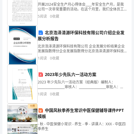
开展2024安全生产月心得体会____年安全生产月，是我
而
公司一次非常重要的活动。在这个月里，我们全体员工
都投身于安全生产的宣传、教育和检查工作中，力求提
5
阅读
0
收藏
造
高全员的安全意识和安全素质。通过一个月的集中努力
成
北京浩泽清源环保科技有限公司介绍企业发
展分析报告
的
北京浩泽清源环保科技有限公司 企业发展分析结果企业
循环水泵冷冻水泵、冷却水泵
(2)
()
水
发展指数得分企业发展指数得分北京浩泽清源环保科技
有限公司综合得分说明：企业发展指数根据企业规模、
1
阅读
0
收藏
浸
企业创新、企业风险、企业活力四个维度对企业发展情
况进
以
2023年少先队六一活动方案
(1)
及
2023 年少先队六一活动方案（经典版）编制人：
__________________审核人：__________________审批人：
冷
__________________编制单位：_________
1
阅读
0
收藏
暖
付费
中国风秋季养生常识中医保健辅导课件PPT
问
模板
(2)
题
- 秋 - 中医保健小常识 - 养生 - 季 - 讲课人：XXX - 中医四
季养生