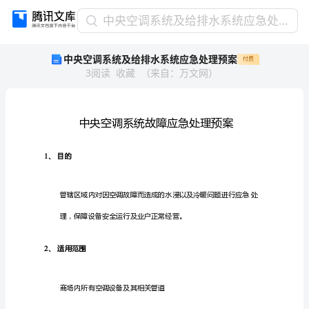
中
中央空调系统及给排水系统应急处理预案
央
中央空调系统及给排水系统应急处理预案
付费
空
3
阅读
收藏
（
来自
：
万文网
）
调
系
统
及
给
排
、目的
1
水