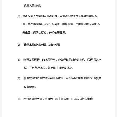
空
调
系
统
故
障
应
急
处
空调机组
(1)
理
预
案
1、