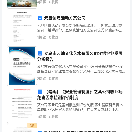
进
4
阅读
0
收藏
做好记录。
行
元旦创意活动方案公司
应
元旦创意活动方案公司小编精心整理元旦创意活动方案
(3)
公司，希望这份元旦创意活动方案公司优秀14篇能够帮
急
助大家，给予大家在写作上的思路。更多元旦创意活动
1
阅读
0
收藏
方案公司资料，在搜索框搜索元旦创意活动方案公司
处
【篇
理，
义乌市云灿文化艺术有限公司介绍企业发展
分析报告
保
义乌市云灿文化艺术有限公司 企业发展分析结果企业发
展指数得分企业发展指数得分义乌市云灿文化艺术有限
障
公司综合得分说明：企业发展指数根据企业规模、企业
2
阅读
0
收藏
创新、企业风险、企业活力四个维度对企业发展情况进
设
行评
【精编】《安全管理制度》之某公司职业病
备
危害因素监测评价制度
安
某公司职业病危害因素监测评价制度 职业健康科负责本
单位职业病危害因素监测管理，在其内设兼职专业人
全
员，负责日常监测和管理工
1
阅读
0
收藏
运
付费