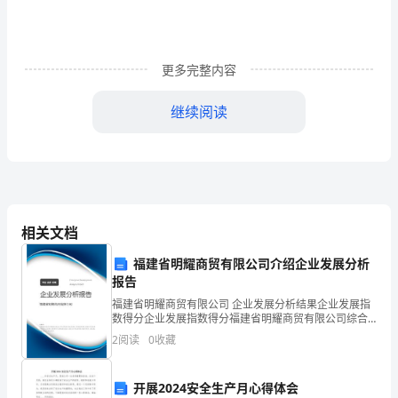
目
的
更多完整内容
管
(1)
继续阅读
辖
区
域
(2)
内
相关文档
对
福建省明耀商贸有限公司介绍企业发展分析
因
报告
空
保养人员维修。
福建省明耀商贸有限公司 企业发展分析结果企业发展指
数得分企业发展指数得分福建省明耀商贸有限公司综合
调
得分说明：企业发展指数根据企业规模、企业创新、企
2
阅读
0
收藏
业风险、企业活力四个维度对企业发展情况进行评价。
故
该企
(3)
开展2024安全生产月心得体会
障