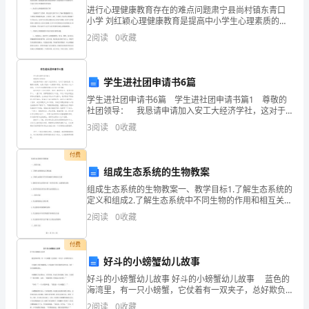
用
进行心理健康教育存在的难点问题肃宁县尚村镇东青口
信
小学 刘红颖心理健康教育是提高中小学生心理素质的教
育，是实施素质教育的重要内容。中小学生正处在身心
2
阅读
0
收藏
发展的重要时期，随着生理、心理的发育和发展、社会
息
阅
开
学生进社团申请书6篇
始
学生进社团申请书6篇 学生进社团申请书篇1 尊敬的
工作任务有：
社团领导： 我恳请申请加入安工大经济学社，这对于
的，
我来说是一次鞭策与提高，也是对我的一次锻炼和考
3
阅读
0
收藏
验。我申请加入这个组织，并力争为社团建设做出自
公
付费
司
新员工转正的工作总结范文2
组成生态系统的生物教案
“坚
组成生态系统的生物教案一、教学目标1.了解生态系统的
定义和组成2.了解生态系统中不同生物的作用和相互关系
3.能够识别生态系统中的一些常见生物，如植物和动物4.
持
2
阅读
0
收藏
培养环保意识和对自然生态的敬畏之心二、教学
无
付费
好斗的小螃蟹幼儿故事
来
好斗的小螃蟹幼儿故事 好斗的小螃蟹幼儿故事 蓝色的
由
海湾里，有一只小螃蟹，它仗着有一双夹子，总好欺负
别人。 小鱼被它夹得直喊妈妈，小乌龟被它夹得不敢
2
阅读
0
收藏