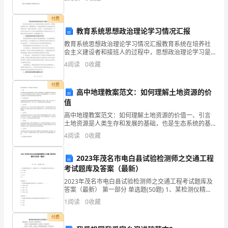
退
把头伸出来，小虾一见它就跑得老远。 小螃蟹
房”
付费
教育系统思想政治理论学习情况汇报
的
教育系统思想政治理论学习情况汇报教育系统在培养社
会主义建设者和接班人的过程中，思想政治理论学习是
朴
一项重要的任务。思想政治理论学习是培养学生政治理
4
阅读
0
收藏
论素养、塑造正确世界观、价值观、人生观的关键环
实
节，对学生
付费
许
高中地理教案范文：如何理解土地资源的价
值
诺
高中地理教案范文：如何理解土地资源的价值一、引言
土地资源是人类生存和发展的基础，也是生态系统的基
给
本组成。正确理解和利用土地资源的价值，不仅对于推
4
阅读
0
收藏
动国家经济和社会发展，也对维系生态平衡具有重要的
了
意义。本
2023年茂名市电白县试验检测师之交通工程
我
考试题库及答案（最新）
最
2023年茂名市电白县试验检测师之交通工程考试题库及
答案（最新） 第一部分 单选题(50题) 1、某检测仪精度
初
为1%，其量程为10V，该仪器的最大绝对误差是()。A.
1
阅读
0
收藏
±0.001VB.±0.01
的
付费