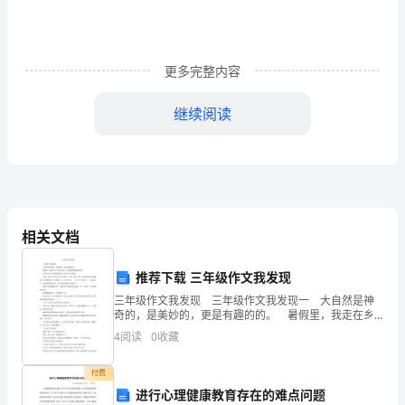
文
1
更多完整内容
打
继续阅读
仗
和
了
解
相关文档
公
司
推荐下载 三年级作文我发现
三年级作文我发现 三年级作文我发现一 大自然是神
是
奇的，是美妙的，更是有趣的的。 暑假里，我走在乡
下田间小路上，欣赏着那碧绿的田野。 我发现了两只
从
4
阅读
0
收藏
美丽的蜻蜓在田间欢快的飞舞着。 突然，
雇
付费
进行心理健康教育存在的难点问题