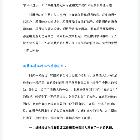
范
文
长。
新
员
工
转
正
的
工
作
总
结
范