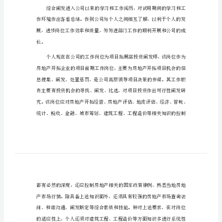
新员工转正的工作总结范文1
范
文
新
员
工
转
正
的
工
作
总
结