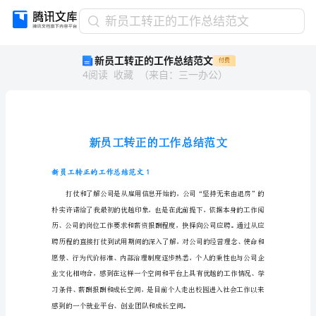
新
新员工转正的工作总结范文
员
新员工转正的工作总结范文
付费
工
4
阅读
收藏
（
来自
：
三一办公
）
转
正
的
工
作
总
结