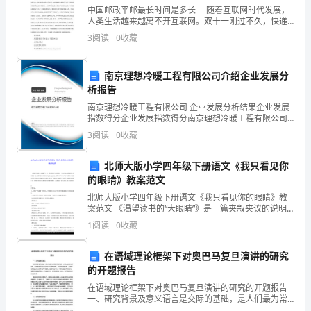
中国邮政平邮最长时间是多长 随着互联网时代发展，
辑
人类生活越来越离不开互联网。双十一刚过不久，快递
各行业忙的如火如荼，大家双十一买东西寄的快递几天
3
阅读
0
收藏
才家呢?贵不贵?下面介绍下我自己用的快递——中
紫竹庙小学任教。
南京理想冷暖工程有限公司介绍企业发展分
析报告
南京理想冷暖工程有限公司 企业发展分析结果企业发展
指数得分企业发展指数得分南京理想冷暖工程有限公司
综合得分说明：企业发展指数根据企业规模、企业创
3
阅读
0
收藏
新、企业风险、企业活力四个维度对企业发展情况进行
评价。
的收获。
北师大版小学四年级下册语文《我只看见你
的眼睛》教案范文
北师大版小学四年级下册语文《我只看见你的眼睛》教
案范文 《渴望读书的“大眼睛”》是一篇夹叙夹议的说明
文，语言平实中蕴涵着丰富的情感。全文围绕着一张曾
1
阅读
0
收藏
经引起全社会关注的照片展开，介绍了拍摄当时的情况
和
在语域理论框架下对奥巴马复旦演讲的研究
的开题报告
在语域理论框架下对奥巴马复旦演讲的研究的开题报告
一、研究背景及意义语言是交际的基础，是人们最为常
用的交际工具，也是人类文化的载体。语言的使用是社