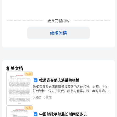
【2】
甲
方：
更多完整内容
_____________________
乙
继续阅读
方：
_____________________
签
订
日
尊敬的县教育局领导：
期：
相关文档
_____________________
付费
WORD
教师青春励志演讲稿模板
文
教师青春励志演讲稿模板尊敬的各位领导、老师：上午
档/A4
好!“青春”一词史于汉代，原意为春季，即一年的开始。
而今，青春象征着勃发的生机与活力、无穷的激情与梦
打
5
阅读
0
收藏
想以及不懈的拼搏和进取，同时，青春也意味着青涩、
印/
稚嫩
付费
可
中国邮政平邮最长时间是多长
编