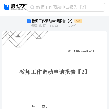
教
教师工作调动申请报告【2】
师
教师工作调动申请报告【2】
付费
工
2
阅读
收藏
（
来自
：
三一办公
）
作
调
动
申
请
报
告