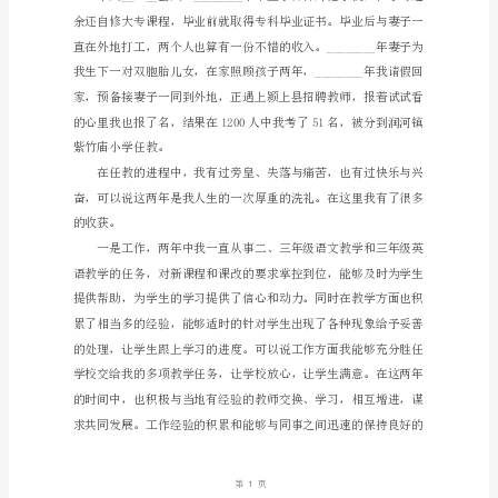
订
日
期：
_____________
编
号：
HT-
DZOrKVyiysbINhqlbMdl
教
师
工
作
调
动
申
请
报
告