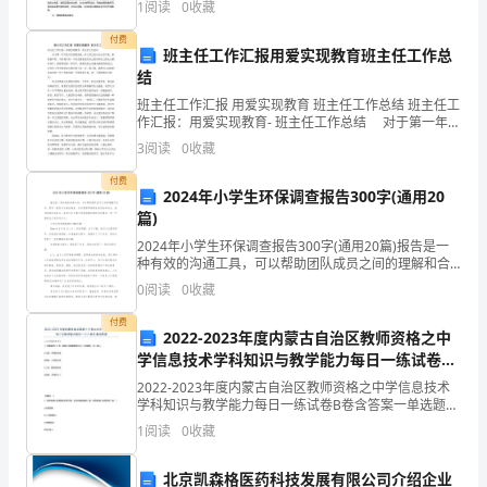
1
阅读
0
收藏
会和文化环境的产物，涉及语言使用者、语言环境及相
关文化背
付费
班主任工作汇报用爱实现教育班主任工作总
结
班主任工作汇报 用爱实现教育 班主任工作总结 班主任工
作汇报：用爱实现教育- 班主任工作总结 对于第一年当
班主任的我来说，在上任之初心中忐忑不安，担忧做不
3
阅读
0
收藏
好，当时我只有一个信念那就是用自己的行和自
付费
2024年小学生环保调查报告300字(通用20
篇)
第页
1
2024年小学生环保调查报告300字(通用20篇)报告是一
种有效的沟通工具，可以帮助团队成员之间的理解和合
作。要写一篇较为完美的报告，首先需要明确报告的目
0
阅读
0
收藏
的和受众。通过阅读这些范文，我们可以了解不同类
付费
2022-2023年度内蒙古自治区教师资格之中
学信息技术学科知识与教学能力每日一练试卷B
卷含答案
2022-2023年度内蒙古自治区教师资格之中学信息技术
学科知识与教学能力每日一练试卷B卷含答案一单选题
(共60题)1、按数据的组织形，数据库的数据模型可分为
1
阅读
0
收藏
三种模型，它们是()。A.小型、中型和大
北京凯森格医药科技发展有限公司介绍企业