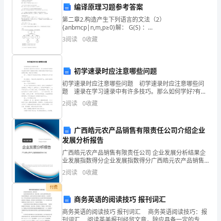
编译原理习题参考答案
经
业的可持续发展提供有力支撑。
第二章2.构造产生下列语言的文法（2）
进
{anbmcp|n,m,p≥0}解： G(S) ：
S→aS|X,X→bX|Y,Y→cY|ε（3）{an # bn|n≥0}∪{cn #
3
阅读
0
收藏
入
dn|n≥0}解： G(S
了
初学速录时应注意哪些问题
2024
初学速录时应注意哪些问题 初学速录时应注意哪些问
题 速录在学习速录中有许多技巧。那么如何学好?有哪
年。
美好的未来。
些该注意的问题?下面跟着YJBYS小编来看看初学速录时
2
阅读
0
收藏
应注意哪些问题，希望对你有帮助! 第一
在
谢谢大家！
过
广西皓元农产品销售有限责任公司介绍企业
发展分析报告
去
广西皓元农产品销售有限责任公司 企业发展分析结果企
业发展指数得分企业发展指数得分广西皓元农产品销售
的
有限责任公司综合得分说明：企业发展指数根据企业规
2
阅读
0
收藏
模、企业创新、企业风险、企业活力四个维度对企业发
一
展情
付费
年
商务英语的阅读技巧 报刊词汇
商务英语的阅读技巧 报刊词汇 商务英语阅读技巧：报
里，
刊词汇 阅读英美报刊经贸文章，除应具备一定的专业