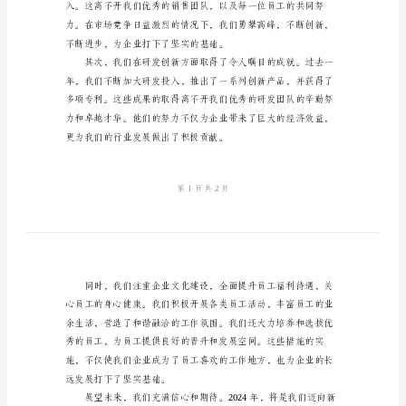
本
2024
年
与大家一同回顾过去，展望未来。
企
业
年
会
发
业绩。
言
稿
范
本