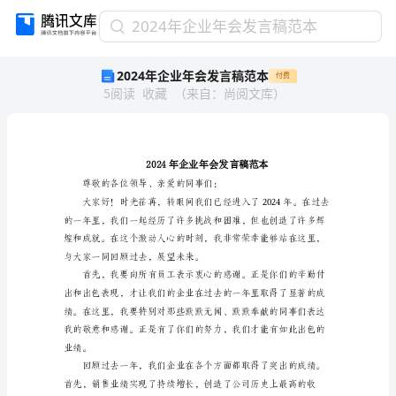
2024
2024年企业年会发言稿范本
年
2024年企业年会发言稿范本
付费
企
5
阅读
收藏
（
来自
：
尚阅文库
）
业
年
会
发
言
稿
范