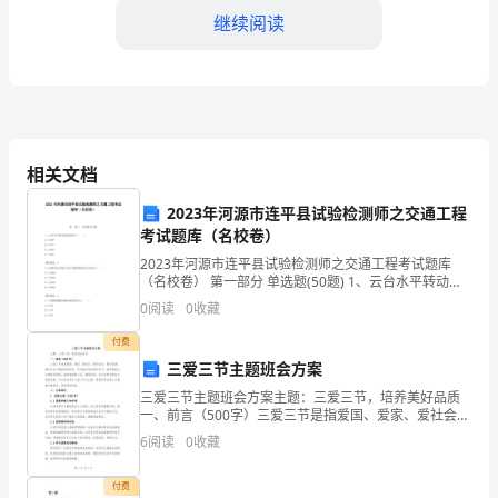
大
继续阅读
家
好！
时
光
相关文档
荏
2023年河源市连平县试验检测师之交通工程
考试题库（名校卷）
苒，
2023年河源市连平县试验检测师之交通工程考试题库
转
（名校卷） 第一部分 单选题(50题) 1、云台水平转动角
规定值为（ ）。A.≥180°B.≥270°C.≥350°D.≥360°【答
0
阅读
0
收藏
案】：
眼
远发展打下了坚实基础。
付费
间
三爱三节主题班会方案
三爱三节主题班会方案主题：三爱三节，培养美好品质
我
一、前言（500字）三爱三节是指爱国、爱家、爱社会，
遵守法纪、遵守道德、遵守社会公德的美好品质。作为
们
6
阅读
0
收藏
新时代的青年学子，我们要树立正确的价值观，栽培美
丽的
已
付费