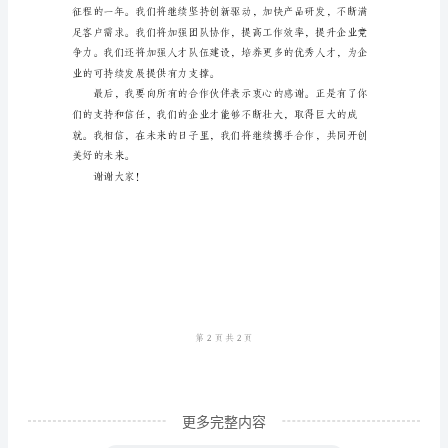
尊
敬
的
各
位
领
导、
亲
爱
的
同
事
更多完整内容
们：