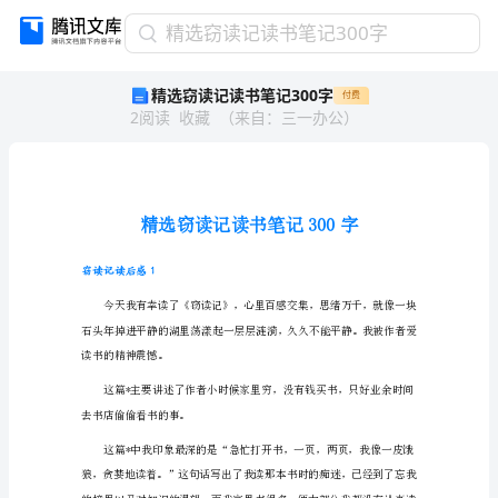
精
精选窃读记读书笔记300字
选
精选窃读记读书笔记300字
付费
窃
2
阅读
收藏
（
来自
：
三一办公
）
读
记
读
书
笔
记
300