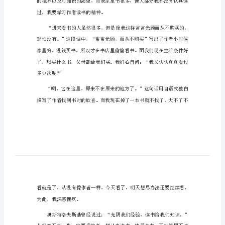
窃读记读后感1
字
精
选
窃
读书的精神震憾。
读
记
去书店偷偷看书的事。
读
书
笔
记
300
字
过，我要学习作者读书的精神。