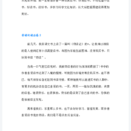
窃
读
记
读
后
感
多少次呢?”
1
今
天
我
有
幸
读