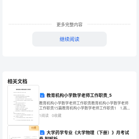
了
《窃
读
更多完整内容
记》，
继续阅读
心
里
为此，我深感愧疚。
百
感
相关文档
交
教育机构小学数学老师工作职责_5
集，
教育机构小学数学老师工作职责教育机构小学数学老师
工作职责15篇教育机构小学数学老师工作职责1 1.高质
思
完成数学课程的授课并不断完善提高; 2.积极参与课程
1
阅读
0
收藏
教案的.研发及改进; 3.耐心
美好。
绪
付费
万
大学药学专业《大学物理（下册）》月考试
卷 附解析