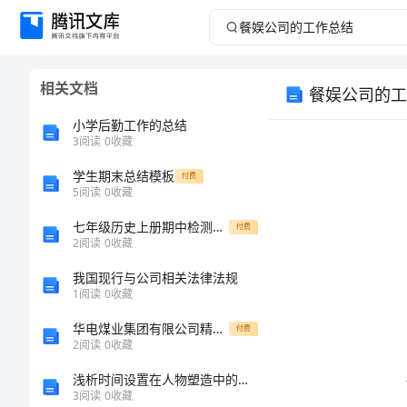
餐
娱
相关文档
餐娱公司的工
公
小学后勤工作的总结
司
3
阅读
0
收藏
学生期末总结模板
的
付费
5
阅读
0
收藏
工
七年级历史上册期中检测试题有答案_1
付费
2
阅读
0
收藏
作
我国现行与公司相关法律法规
1
阅读
0
收藏
总
华电煤业集团有限公司精益化管理推行指导大纲
付费
结
2
阅读
0
收藏
浅析时间设置在人物塑造中的作用
餐
3
阅读
0
收藏