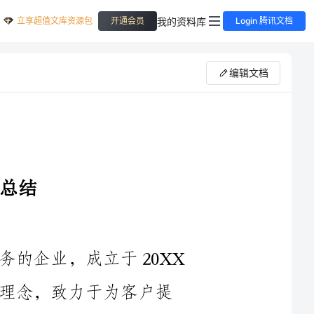
立享超值文库资源包
我的资料库
开通会员
Login 腾讯文档
编辑文档
餐娱公司是一家专业从事餐饮娱乐业务的企业，成立于20XX
年。公司秉承“品质餐饮，娱乐畅享”的理念，致力于为客户提
供高品质的餐饮产品和娱乐服务。公司现有员工200余人，分布
部等。