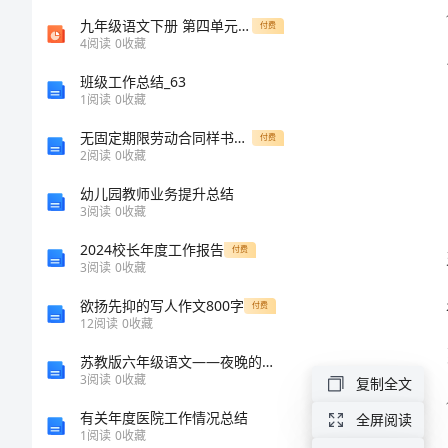
娱
九年级语文下册 第四单元《夜上受降城闻笛》课件1 北师大版
付费
4
阅读
0
收藏
公
班级工作总结_63
司
1
阅读
0
收藏
的
无固定期限劳动合同样书通用版
付费
工
2
阅读
0
收藏
作
幼儿园教师业务提升总结
3
阅读
0
收藏
总
2024校长年度工作报告
付费
结
3
阅读
0
收藏
入。
一、
欲扬先抑的写人作文800字
付费
12
阅读
0
收藏
企
苏教版六年级语文——夜晚的实验习题
业
3
阅读
0
收藏
复制全文
概
有关年度医院工作情况总结
全屏阅读
况
1
阅读
0
收藏